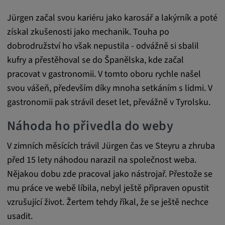
Trvání cookies:
Jürgen začal svou kariéru jako karosář a lakýrník a poté
1 rok
získal zkušenosti jako mechanik. Touha po
dobrodružství ho však nepustila - odvážně si sbalil
kufry a přestěhoval se do Španělska, kde začal
Externí média
pracovat v gastronomii. V tomto oboru rychle našel
svou vášeň, především díky mnoha setkáním s lidmi. V
Nutné pro zobrazení obsahu z externích
gastronomii pak strávil deset let, převážně v Tyrolsku.
mediálních platforem.
Náhoda ho přivedla do weby
Google Maps
V zimních měsících trávil Jürgen čas ve Steyru a zhruba
Název:
před 15 lety náhodou narazil na společnost weba.
DV, SOCS, NID, AEC, CONSENT, OGPC
Nějakou dobu zde pracoval jako nástrojař. Přestože se
Poskytovatel:
mu práce ve webě líbila, nebyl ještě připraven opustit
google.com
vzrušující život. Žertem tehdy říkal, že se ještě nechce
usadit.
Účel: