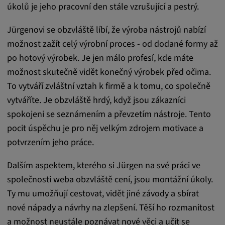
úkolů je jeho pracovní den stále vzrušující a pestrý.
Statistiky
Jürgenovi se obzvláště líbí, že výroba nástrojů nabízí
možnost zažít celý výrobní proces - od dodané formy až
Statistiky Soubory cookie shromažďují
po hotový výrobek. Je jen málo profesí, kde máte
anonymní informace o chování uživatelů.
možnost skutečně vidět konečný výrobek před očima.
Tyto informace nám pomáhají lépe
To vytváří zvláštní vztah k firmě a k tomu, co společně
porozumět chování uživatelů na našich
vytváříte. Je obzvláště hrdý, když jsou zákazníci
webových stránkách.
spokojeni se seznámením a převzetím nástroje. Tento
pocit úspěchu je pro něj velkým zdrojem motivace a
_pk_id.*, _pk_ses.*
potvrzením jeho práce.
Název:
_pk_id.*, _pk_ses.*
Dalším aspektem, kterého si Jürgen na své práci ve
společnosti weba obzvláště cení, jsou montážní úkoly.
Poskytovatel:
Ty mu umožňují cestovat, vidět jiné závody a sbírat
Google LLC
nové nápady a návrhy na zlepšení. Těší ho rozmanitost
Účel:
a možnost neustále poznávat nové věci a učit se