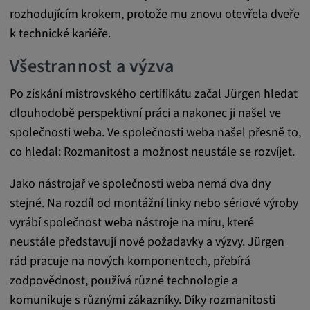
readable,
rozhodujícím krokem, protože mu znovu otevřela dveře
ytidb::LAST_RESULT_ENTRY_KEY, yt-
k technické kariéře.
player-lv, yt-player-bandaid-host, yt-player-
bandwidth
Všestrannost a výzva
Poskytovatel:
Po získání mistrovského certifikátu začal Jürgen hledat
youtube.com, google.com, doubleclick.net
dlouhodobě perspektivní práci a nakonec ji našel ve
Účel:
společnosti weba. Ve společnosti weba našel přesně to,
VISITOR_INFO1_LIVE slouží k rozpoznání
co hledal: Rozmanitost a možnost neustále se rozvíjet.
a řešení problémů se službou. YSC používá
služba YouTube k ukládání uživatelských
Jako nástrojař ve společnosti weba nemá dva dny
vstupů a jejich přiřazování k akcím uživatele.
stejné. Na rozdíl od montážní linky nebo sériové výroby
Trvání cookies:
vyrábí společnost weba nástroje na míru, které
1 rok
neustále představují nové požadavky a výzvy. Jürgen
rád pracuje na nových komponentech, přebírá
zodpovědnost, používá různé technologie a
Vimeo
komunikuje s různými zákazníky. Díky rozmanitosti