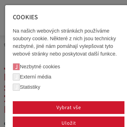
SEITENBEREICHE:
Zur Top Navigation springen [Alt+1]
Zur Hauptnavigation sp
COOKIES
Na našich webových stránkách používáme
soubory cookie. Některé z nich jsou technicky
Newsroom
Firemní blog
Technologický blog
nezbytné, jiné nám pomáhají vylepšovat tyto
webové stránky nebo poskytovat další funkce.
JÜRGENOVO
Nezbytné cookies
DOBRODRUŽSTVÍ, JAK
Externí média
Statistiky
SE STÁT NÁSTROJAŘEM:
ŽIVOTOPIS JAKO Z
Vybrat vše
ROMÁNU
Uložit
02. září 2024