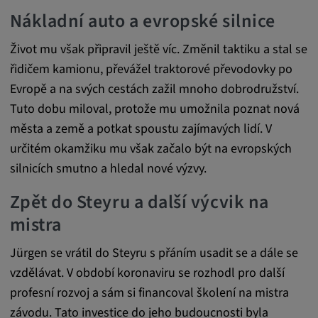
Tyto soubory cookie se používají k ukládání
Nákladní auto a evropské silnice
preferencí uživatele a dalších informací
Život mu však připravil ještě víc. Změnil taktiku a stal se
Trvání cookies:
řidičem kamionu, převážel traktorové převodovky po
3 dny
Evropě a na svých cestách zažil mnoho dobrodružství.
Tuto dobu miloval, protože mu umožnila poznat nová
Youtube
města a země a potkat spoustu zajímavých lidí. V
Název:
určitém okamžiku mu však začalo být na evropských
VISITOR_INFO1_LIVE, YSC, CONSENT,
silnicích smutno a hledal nové výzvy.
yt.innertube::nextId, yt.innertube::requests,
yt-remote-cast-installed, yt-remote-
Zpět do Steyru a další výcvik na
connected-devices, yt-remote-device-id, yt-
mistra
remote-fast-check-period, yt-remote-session-
app, yt-remote-session-name, IDE,
Jürgen se vrátil do Steyru s přáním usadit se a dále se
LOGIN_INFO, PREF, LOGIN_INFO, PREF,
vzdělávat. V období koronaviru se rozhodl pro další
SEARCH_SAMESITE, OGPC, OTZ, NID,
profesní rozvoj a sám si financoval školení na mistra
1P_JAR, DSID, APISID, HSID, SSID, SID,
SAPISID, SIDCC, yt-player-headers-
závodu. Tato investice do jeho budoucnosti byla