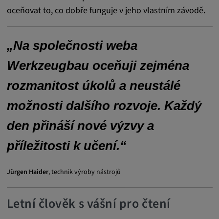
Tyto soubory cookie se používají k
oceňovat to, co dobře funguje v jeho vlastním závodě.
zaznamenávání chování návštěvníků
webových stránek.
„Na společnosti weba
Trvání cookies:
13 měsíců
Werkzeugbau oceňuji zejména
rozmanitost úkolů a neustálé
možnosti dalšího rozvoje. Každý
den přináší nové výzvy a
příležitosti k učení.“
Jürgen Haider
, technik výroby nástrojů
Letní člověk s vášní pro čtení