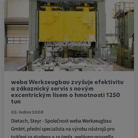
Tyto soubory cookie se používají k
zaznamenávání chování návštěvníků
webových stránek.
Trvání cookies:
13 měsíců
weba Werkzeugbau zvyšuje efektivitu
a zákaznický servis s novým
excentrickým lisem o hmotnosti 1250
tun
03. ledna 2008
Dietach, Steyr - Společnost weba Werkzeugbau
GmbH, přední specialista na výrobu nástrojů pro
tváření za studena a za tepla, nedávno provedla