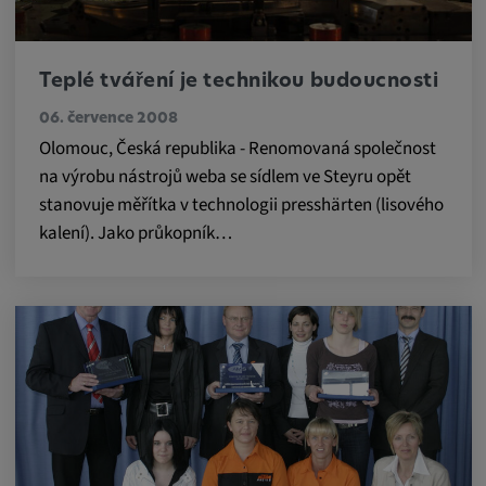
Trvání cookies:
1 rok
Teplé tváření je technikou budoucnosti
06. července 2008
Externí média
Olomouc, Česká republika - Renomovaná společnost
na výrobu nástrojů weba se sídlem ve Steyru opět
Nutné pro zobrazení obsahu z externích
stanovuje měřítka v technologii presshärten (lisového
mediálních platforem.
kalení). Jako průkopník…
Google Maps
Název:
DV, SOCS, NID, AEC, CONSENT, OGPC
Poskytovatel:
google.com
Účel: