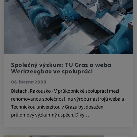
Statistiky
Statistiky Soubory cookie shromažďují
anonymní informace o chování uživatelů.
Tyto informace nám pomáhají lépe
porozumět chování uživatelů na našich
webových stránkách.
Společný výzkum: TU Graz a weba
Werkzeugbau ve spolupráci
_pk_id.*, _pk_ses.*
06. března 2008
Dietach, Rakousko - V průkopnické spolupráci mezi
Název:
renomovanou společností na výrobu nástrojů weba a
_pk_id.*, _pk_ses.*
Technickou univerzitou v Grazu byl dosažen
Poskytovatel:
průlomový výzkumný úspěch. Díky…
Google LLC
Účel: