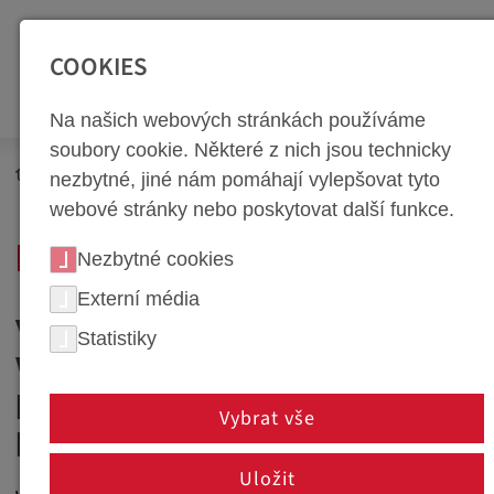
SEITENBEREICHE:
Zur Top Navigation springen [Alt+1]
Zur Hauptnavigation sp
COOKIES
Na našich webových stránkách používáme
soubory cookie. Některé z nich jsou technicky
Newsroom
Novinky
nezbytné, jiné nám pomáhají vylepšovat tyto
webové stránky nebo poskytovat další funkce.
NEWS PORTÁL
Nezbytné cookies
Externí média
VÍTEJTE U SPOLEČNOSTI
Statistiky
WEBA - VAŠEHO
PARTNERA PRO INOVACE A
Vybrat vše
KVALITU
Uložit