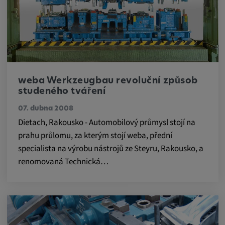
readable,
ytidb::LAST_RESULT_ENTRY_KEY, yt-
player-lv, yt-player-bandaid-host, yt-player-
bandwidth
Poskytovatel:
youtube.com, google.com, doubleclick.net
weba Werkzeugbau revoluční způsob
studeného tváření
Účel:
VISITOR_INFO1_LIVE slouží k rozpoznání
07. dubna 2008
a řešení problémů se službou. YSC používá
Dietach, Rakousko - Automobilový průmysl stojí na
služba YouTube k ukládání uživatelských
prahu průlomu, za kterým stojí weba, přední
vstupů a jejich přiřazování k akcím uživatele.
specialista na výrobu nástrojů ze Steyru, Rakousko, a
Trvání cookies:
renomovaná Technická…
1 rok
Vimeo