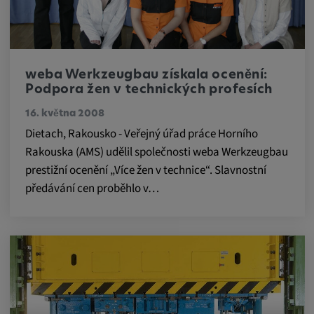
Tyto soubory cookie se používají k ukládání
preferencí uživatele a dalších informací
Trvání cookies:
3 dny
weba Werkzeugbau získala ocenění:
Podpora žen v technických profesích
Youtube
16. května 2008
Dietach, Rakousko - Veřejný úřad práce Horního
Název:
Rakouska (AMS) udělil společnosti weba Werkzeugbau
VISITOR_INFO1_LIVE, YSC, CONSENT,
prestižní ocenění „Více žen v technice“. Slavnostní
yt.innertube::nextId, yt.innertube::requests,
předávání cen proběhlo v…
yt-remote-cast-installed, yt-remote-
connected-devices, yt-remote-device-id, yt-
remote-fast-check-period, yt-remote-session-
app, yt-remote-session-name, IDE,
LOGIN_INFO, PREF, LOGIN_INFO, PREF,
SEARCH_SAMESITE, OGPC, OTZ, NID,
1P_JAR, DSID, APISID, HSID, SSID, SID,
SAPISID, SIDCC, yt-player-headers-