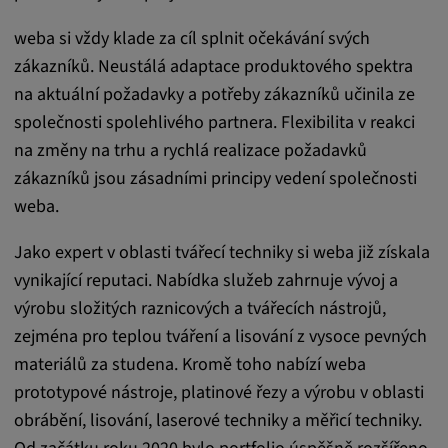
Trvání cookies:
weba si vždy klade za cíl splnit očekávání svých
1 rok
zákazníků. Neustálá adaptace produktového spektra
na aktuální požadavky a potřeby zákazníků učinila ze
společnosti spolehlivého partnera. Flexibilita v reakci
Externí média
na změny na trhu a rychlá realizace požadavků
zákazníků jsou zásadními principy vedení společnosti
Nutné pro zobrazení obsahu z externích
weba.
mediálních platforem.
Jako expert v oblasti tvářecí techniky si weba již získala
Google Maps
vynikající reputaci. Nabídka služeb zahrnuje vývoj a
Název:
výrobu složitých raznicových a tvářecích nástrojů,
DV, SOCS, NID, AEC, CONSENT, OGPC
zejména pro teplou tváření a lisování z vysoce pevných
materiálů za studena. Kromě toho nabízí weba
Poskytovatel:
prototypové nástroje, platinové řezy a výrobu v oblasti
google.com
obrábění, lisování, laserové techniky a měřicí techniky.
Účel: