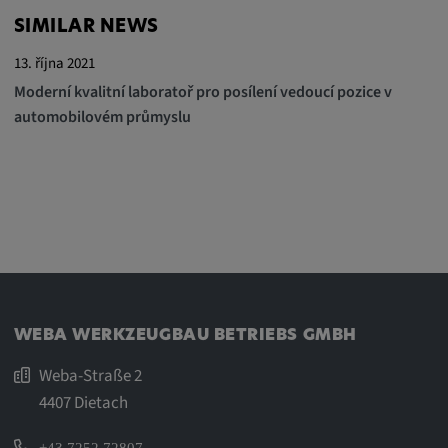
Tyto soubory cookie se používají k
SIMILAR NEWS
zaznamenávání chování návštěvníků
webových stránek.
13. října 2021
Moderní kvalitní laboratoř pro posílení vedoucí pozice v
Trvání cookies:
automobilovém průmyslu
13 měsíců
WEBA WERKZEUGBAU BETRIEBS GMBH
Weba-Straße 2
4407 Dietach