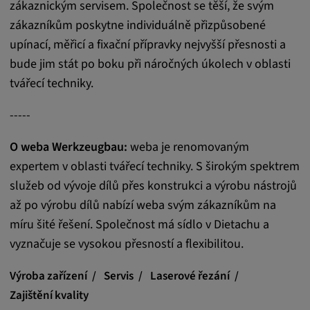
zákaznickým servisem. Společnost se těší, že svým
readable,
ytidb::LAST_RESULT_ENTRY_KEY, yt-
zákazníkům poskytne individuálně přizpůsobené
player-lv, yt-player-bandaid-host, yt-player-
upínací, měřicí a fixační přípravky nejvyšší přesnosti a
bandwidth
bude jim stát po boku při náročných úkolech v oblasti
tvářecí techniky.
Poskytovatel:
youtube.com, google.com, doubleclick.net
-----
Účel:
VISITOR_INFO1_LIVE slouží k rozpoznání
O weba Werkzeugbau:
weba je renomovaným
a řešení problémů se službou. YSC používá
expertem v oblasti tvářecí techniky. S širokým spektrem
služba YouTube k ukládání uživatelských
služeb od vývoje dílů přes konstrukci a výrobu nástrojů
vstupů a jejich přiřazování k akcím uživatele.
až po výrobu dílů nabízí weba svým zákazníkům na
Trvání cookies:
míru šité řešení. Společnost má sídlo v Dietachu a
1 rok
vyznačuje se vysokou přesností a flexibilitou.
Výroba zařízení
Servis
Laserové řezání
Vimeo
Zajištění kvality