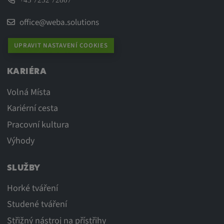
+43 7252 72807
office@weba.solutions
UPRAVIT NASTAVENÍ COOKIES
KARIÉRA
Volná Místa
Kariérní cesta
Pracovní kultura
Výhody
SLUŽBY
Horké tváření
Studené tváření
Střižný nástroj na přístřihy