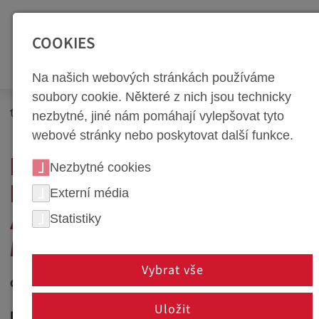
SEITENBEREICHE:
Zur Top Navigation springen [Alt+1]
Zur Hauptnavigation sp
COOKIES
Na našich webových stránkách používáme
soubory cookie. Některé z nich jsou technicky
Newsroom
Novinky
nezbytné, jiné nám pomáhají vylepšovat tyto
webové stránky nebo poskytovat další funkce.
INDIVIDUÁLNÍ ŘEŠENÍ V
Nezbytné cookies
KONSTRUKCI MĚŘIDEL
Externí média
Statistiky
A PŘÍPRAVKŮ PRO
MAXIMÁLNÍ PŘESNOST
Vybrat vše
01. července 2021
Uložit
Dietach, Rakousko - weba Werkzeugbau, přední