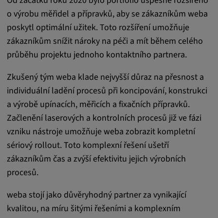
Od začátku roku 2020 bylo portfolio úspěšně rozšířeno
Tyto soubory cookie se používají k ukládání
o výrobu měřidel a přípravků, aby se zákazníkům weba
preferencí uživatele a dalších informací
poskytl optimální užitek. Toto rozšíření umožňuje
Trvání cookies:
zákazníkům snížit nároky na péči a mít během celého
3 dny
průběhu projektu jednoho kontaktního partnera.
Zkušený tým weba klade nejvyšší důraz na přesnost a
Youtube
individuální ladění procesů při koncipování, konstrukci
Název:
a výrobě upínacích, měřicích a fixačních přípravků.
VISITOR_INFO1_LIVE, YSC, CONSENT,
Začlenění laserových a kontrolních procesů již ve fázi
yt.innertube::nextId, yt.innertube::requests,
vzniku nástroje umožňuje weba zobrazit kompletní
yt-remote-cast-installed, yt-remote-
sériový rollout. Toto komplexní řešení ušetří
connected-devices, yt-remote-device-id, yt-
remote-fast-check-period, yt-remote-session-
zákazníkům čas a zvýší efektivitu jejich výrobních
app, yt-remote-session-name, IDE,
procesů.
LOGIN_INFO, PREF, LOGIN_INFO, PREF,
SEARCH_SAMESITE, OGPC, OTZ, NID,
weba stojí jako důvěryhodný partner za vynikající
1P_JAR, DSID, APISID, HSID, SSID, SID,
kvalitou, na míru šitými řešeními a komplexním
SAPISID, SIDCC, yt-player-headers-