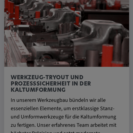
Google LLC
Zweck:
Diese Cookies werden genutzt, um das
Verhalten der Besucher auf der Website
festzuhalten.
Cookie Laufzeit:
13 Monate, 30 Minuten
WERKZEUG-TRYOUT UND
PROZESSSICHERHEIT IN DER
KALTUMFORMUNG
In unserem Werkzeugbau bündeln wir alle
essenziellen Elemente, um erstklassige Stanz-
und Umformwerkzeuge für die Kaltumformung
zu fertigen. Unser erfahrenes Team arbeitet mit