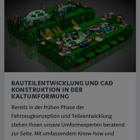
Anbieter:
matterport.com
Zweck:
Diese Cookies werden von einem
eingebetteten Drittanbieter-Tool gesetzt und
dienen der Analyse von
Benutzerinteraktionen, der Verfolgung des
Verhaltens auf verschiedenen Websites
und/oder der Bereitstellung personalisierter
Werbung.
BAUTEILENTWICKLUNG UND CAD
KONSTRUKTION IN DER
KALTUMFORMUNG
Alle externe Medien
Bereits in der frühen Phase der
Name:
Fahrzeugkonzeption und Teileentwicklung
Externe Medien
stehen Ihnen unsere Umformexperten beratend
zur Seite. Mit umfassendem Know-how und
Zweck: