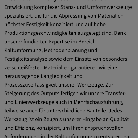
DV, SOCS, NID, AEC, CONSENT, OGPC
Entwicklung komplexer Stanz- und Umformwerkzeuge
spezialisiert, die für die Abpressung von Materialien
Anbieter:
höchster Festigkeit konzipiert und auf hohe
google.com
Produktionsgeschwindigkeiten ausgelegt sind. Dank
Zweck:
unserer fundierten Expertise im Bereich
Mit diesen Cookie werden die Präferenzen
Kaltumformung, Methodenplanung und
und sonstige Informationen des Nutzers
Festigkeitsanalyse sowie dem Einsatz von besonders
Cookie Laufzeit:
verschleißfesten Materialien garantieren wir eine
3 Tage
herausragende Langlebigkeit und
Prozesszuverlässigkeit unserer Werkzeuge. Zur
Youtube
Steigerung des Outputs fertigen wir unsere Transfer-
und Linienwerkzeuge auch in Mehrfachausführung,
Name:
teilweise auch für unterschiedliche Bauteile. Jedes
VISITOR_INFO1_LIVE, YSC, CONSENT,
Werkzeug ist ein Zeugnis unserer Hingabe an Qualität
yt.innertube::nextId, yt.innertube::requests,
yt-remote-cast-installed, yt-remote-
und Effizienz, konzipiert, um Ihren anspruchsvollen
connected-devices, yt-remote-device-id, yt-
Anforderungen in der Kaltumformung zu entsprechen.