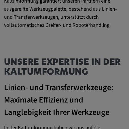
Kaltumformung garantiert unseren Partnern eine
Name:
ausgereifte Werkzeugpalette, bestehend aus Linien-
cookie_consent
und Transferwerkzeugen, unterstützt durch
Zweck:
vollautomatisches Greifer- und Roboterhandling.
Dieses Cookie speichert die
benutzerspezifischen Cookie-Einstellungen
Cookie Laufzeit:
1 Jahr
UNSERE EXPERTISE IN DER
KALTUMFORMUNG
Externe Medien
Linien- und Transferwerkzeuge:
Notwendig, um Inhalte von externen Medien-
Maximale Effizienz und
Plattformen anzuzeigen.
Langlebigkeit Ihrer Werkzeuge
Google Maps
Name:
In der Kaltumformung haben wir uns auf die