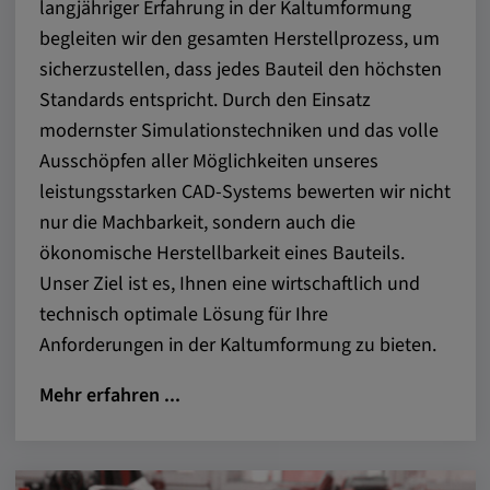
Alle Cookies der Kategorie "Externe
langjähriger Erfahrung in der Kaltumformung
Medien"
begleiten wir den gesamten Herstellprozess, um
sicherzustellen, dass jedes Bauteil den höchsten
Standards entspricht. Durch den Einsatz
Statistik
modernster Simulationstechniken und das volle
Ausschöpfen aller Möglichkeiten unseres
Statistik Cookies sammeln anonyme
leistungsstarken CAD-Systems bewerten wir nicht
Informationen über das Nutzerverhalten.
nur die Machbarkeit, sondern auch die
Diese Informationen helfen uns, das
ökonomische Herstellbarkeit eines Bauteils.
Verhalten unserer Nutzer auf unserer
Unser Ziel ist es, Ihnen eine wirtschaftlich und
Webseite besser zu verstehen.
technisch optimale Lösung für Ihre
Anforderungen in der Kaltumformung zu bieten.
_pk_id.*, _pk_ses.*
Mehr erfahren ...
Name:
_pk_id.*, _pk_ses.*
Anbieter: