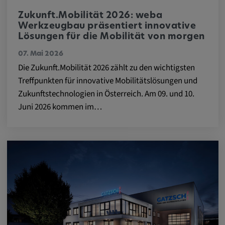
Name:
cookie_consent
Zukunft.Mobilität 2026: weba
Werkzeugbau präsentiert innovative
Zweck:
Lösungen für die Mobilität von morgen
Dieses Cookie speichert die
07. Mai 2026
benutzerspezifischen Cookie-Einstellungen
Die Zukunft.Mobilität 2026 zählt zu den wichtigsten
Cookie Laufzeit:
Treffpunkten für innovative Mobilitätslösungen und
1 Jahr
Zukunftstechnologien in Österreich. Am 09. und 10.
Juni 2026 kommen im…
Externe Medien
Notwendig, um Inhalte von externen Medien-
Plattformen anzuzeigen.
Google Maps
Name: