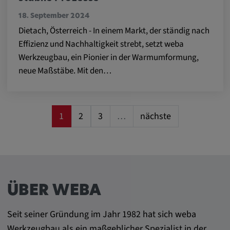
Google LLC
18. September 2024
Zweck:
Dietach, Österreich - In einem Markt, der ständig nach
Diese Cookies werden genutzt, um das
Effizienz und Nachhaltigkeit strebt, setzt weba
Verhalten der Besucher auf der Website
Werkzeugbau, ein Pionier in der Warmumformung,
festzuhalten.
neue Maßstäbe. Mit den…
Cookie Laufzeit:
13 Monate, 30 Minuten
1
2
3
…
nächste
ÜBER WEBA
Seit seiner Gründung im Jahr 1982 hat sich weba
Werkzeugbau als ein maßgeblicher Spezialist in der