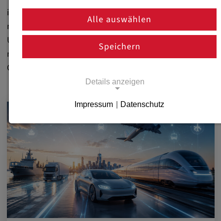
innovative Warmumformung. Erfahren Sie alles über
Alle auswählen
neue Technologien, spannende Projekte und aktuelle
Unternehmensentwicklungen. Bleiben Sie auf dem
Speichern
neuesten Stand und begleiten Sie uns bei der
Gestaltung der Zukunft im Werkzeugbau!
Details anzeigen
Impressum
|
Datenschutz
Notwendige Cookies
Notwendige Cookies ermöglichen
grundlegende Funktionen und sind für die
einwandfreie Funktion der Website
erforderlich.
Notwendige Cookies