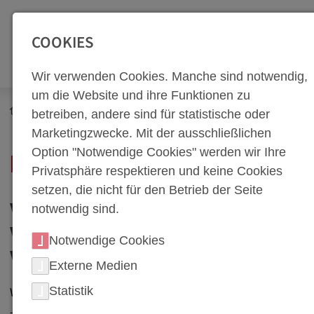
SEITENBEREICHE:
Zur Top Navigation springen [Alt+1]
Zur Hauptnavigation sp
COOKIES
Wir verwenden Cookies. Manche sind notwendig,
um die Website und ihre Funktionen zu
Newsroom
Neuigkeiten
betreiben, andere sind für statistische oder
Marketingzwecke. Mit der ausschließlichen
Option "Notwendige Cookies" werden wir Ihre
NEWS PORTAL
Privatsphäre respektieren und keine Cookies
setzen, die nicht für den Betrieb der Seite
notwendig sind.
WERKZEUGBAU UND
WARMUMFORMUNG BEI
Notwendige Cookies
WEBA
Externe Medien
Willkommen im News-Bereich von weba Werkzeugbau
Statistik
– Ihrem Experten für hochwertige Werkzeuge und