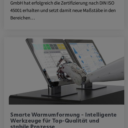
Alle Cookies der Kategorie "Externe
GmbH hat erfolgreich die Zertifizierung nach DIN ISO
Medien"
45001 erhalten und setzt damit neue Maßstäbe in den
Bereichen…
Statistik
Statistik Cookies sammeln anonyme
Informationen über das Nutzerverhalten.
Diese Informationen helfen uns, das
Verhalten unserer Nutzer auf unserer
Webseite besser zu verstehen.
_pk_id.*, _pk_ses.*
Name:
_pk_id.*, _pk_ses.*
Smarte Warmumformung – Intelligente
Werkzeuge für Top-Qualität und
Anbieter:
stabile Prozesse