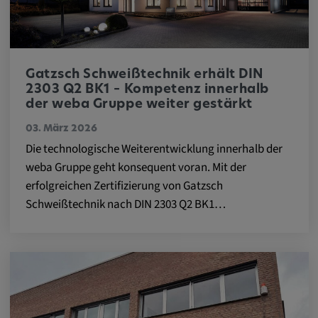
DV, SOCS, NID, AEC, CONSENT, OGPC
Anbieter:
google.com
Gatzsch Schweißtechnik erhält DIN
Zweck:
2303 Q2 BK1 – Kompetenz innerhalb
Mit diesen Cookie werden die Präferenzen
der weba Gruppe weiter gestärkt
und sonstige Informationen des Nutzers
03. März 2026
Die technologische Weiterentwicklung innerhalb der
Cookie Laufzeit:
weba Gruppe geht konsequent voran. Mit der
3 Tage
erfolgreichen Zertifizierung von Gatzsch
Schweißtechnik nach DIN 2303 Q2 BK1…
Youtube
Name:
VISITOR_INFO1_LIVE, YSC, CONSENT,
yt.innertube::nextId, yt.innertube::requests,
yt-remote-cast-installed, yt-remote-
connected-devices, yt-remote-device-id, yt-