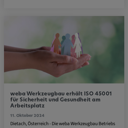
Anbieter:
matterport.com
Zweck:
Diese Cookies werden von einem
eingebetteten Drittanbieter-Tool gesetzt und
dienen der Analyse von
Benutzerinteraktionen, der Verfolgung des
Verhaltens auf verschiedenen Websites
und/oder der Bereitstellung personalisierter
Werbung.
Alle externe Medien
weba Werkzeugbau erhält ISO 45001
für Sicherheit und Gesundheit am
Name:
Arbeitsplatz
Externe Medien
11. Oktober 2024
Zweck:
Dietach, Österreich - Die weba Werkzeugbau Betriebs