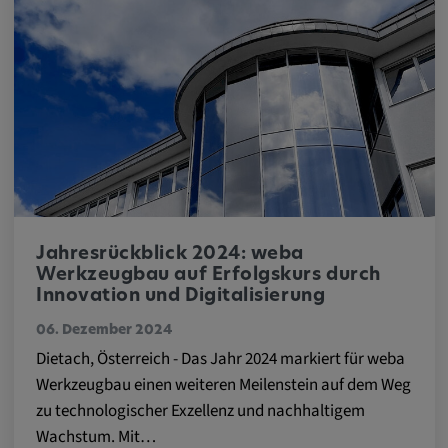
zuzuordnen.
Cookie Laufzeit:
1 Jahr
Vimeo
Matterport
Name:
Jahresrückblick 2024: weba
_mkto_trk, singular_device_id, _vis_opt_s,
Werkzeugbau auf Erfolgskurs durch
Innovation und Digitalisierung
_gcl_au, FPAU, _rdt_uuid, _zitok,
_vis_opt_exp_124_combi,
06. Dezember 2024
_vis_opt_exp_140_combi, _vwo_ds,
Dietach, Österreich - Das Jahr 2024 markiert für weba
_uetvid, ajs_anonymous_id, _vwo_uuid,
Werkzeugbau einen weiteren Meilenstein auf dem Weg
_vwo_uuid_v2, _ga, _ga_W66Y5HELXX,
zu technologischer Exzellenz und nachhaltigem
_cfuvid, __q_state_oerwbSnkKEjaiD3g,
Wachstum. Mit…
apple_analytics, _clck, cookie_consent_v3