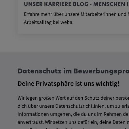
UNSER KARRIERE BLOG - MENSCHEN 
Statistik Cookies sammeln anonyme Informatio
Nutzerverhalten. Diese Informationen helfen uns
Erfahre mehr über unsere Mitarbeiterinnen und M
unserer Nutzer auf unserer Webseite besser zu 
Arbeitsalltag bei weba.
_pk_id.*, _pk_ses.*
Name:
_pk_id.*, _pk_ses.*
Anbieter:
Google LLC
Datenschutz im Bewerbungspr
Zweck:
Diese Cookies werden genutzt
Verhalten der Besucher auf de
Deine Privatsphäre ist uns wichtig!
festzuhalten.
Wir legen großen Wert auf den Schutz deiner persö
Cookie Laufzeit:
13 Monate, 30 Minuten
dich über unsere Datenschutzrichtlinien, um zu erf
Informationen umgehen, die du uns im Rahmen de
anvertraust. Wir setzen uns dafür ein, deine Daten 