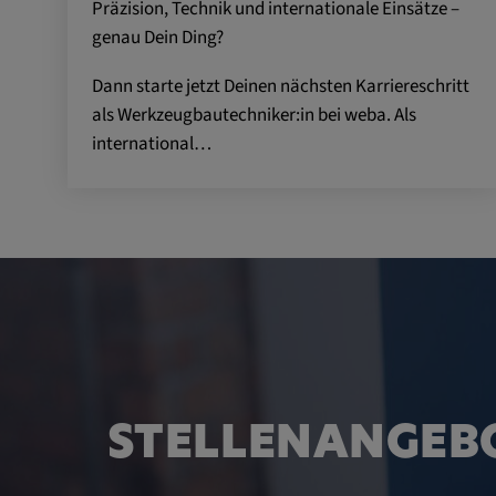
Präzision, Technik und internationale Einsätze –
Externe Medien
genau Dein Ding?
Notwendig, um Inhalte von externen Medien-Pla
Dann starte jetzt Deinen nächsten Karriereschritt
anzuzeigen.
als Werkzeugbautechniker:in bei weba. Als
international…
Google Maps
Name:
DV, SOCS, NID, AEC, CONS
Anbieter:
google.com
Zweck:
Mit diesen Cookie werden die 
und sonstige Informationen de
Cookie Laufzeit:
3 Tage
STELLENANGEBO
Youtube