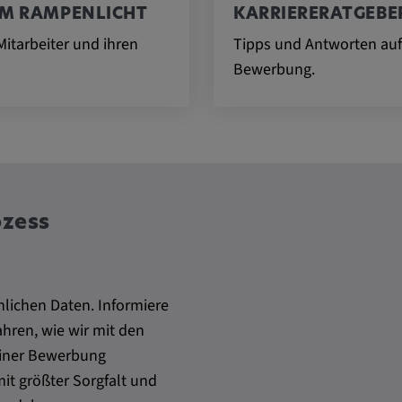
IM RAMPENLICHT
KARRIERERATGEBER
nen über das
, das Verhalten
itarbeiter und ihren
Tipps und Antworten auf
verstehen.
Bewerbung.
ozess
, um das
r Website
nlichen Daten. Informiere
ahren, wie wir mit den
iner Bewerbung
mit größter Sorgfalt und