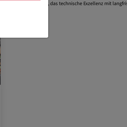
il eines Unternehmens, das technische Exzellenz mit langfri
 Funktionen
te erforderlich.
instellungen