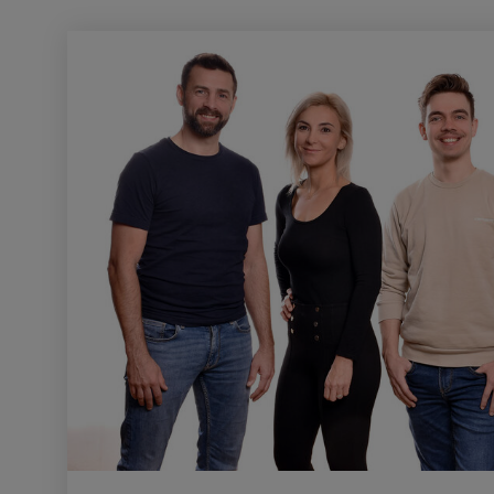
Anbieter:
matterport.com
Zweck:
Diese Cookies werden von ei
eingebetteten Drittanbieter-Too
dienen der Analyse von
Benutzerinteraktionen, der Ver
Verhaltens auf verschiedenen
und/oder der Bereitstellung per
Werbung.
Alle externe Medien
Name:
Externe Medien
Zweck:
Alle Cookies der Kategorie "E
Statistik