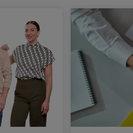
nem
l gesetzt und
folgung des
 Websites
sonalisierter
xterne Medien"