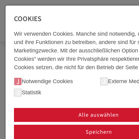
SEITENBEREICHE:
Zur Top Navigation springen [Alt+1]
Zur Hauptnavigation sp
COOKIES
WERKZEUGBA
Wir verwenden Cookies. Manche sind notwendig, 
und ihre Funktionen zu betreiben, andere sind für s
Marketingzwecke. Mit der ausschließlichen Optio
Karriere
Stellenangebote
Cookies" werden wir Ihre Privatsphäre respektiere
Cookies setzen, die nicht für den Betrieb der Seit
KARRIERE BEI WEBA 
Notwendige Cookies
Externe Med
Bist du bereit für eine spannende berufliche Hera
Statistik
engagierten Teams zu werden, das hochmoderne Wer
Zu unseren Kunden zählen Unternehmen aus den Be
Branchen. Unsere Stellenangebote in Steyr bieten d
Alle auswählen
Gemeinsam gestalten wir die Zukunft der Umformte
Speichern
Entdecke unsere aktuellen Stellenangebote und er