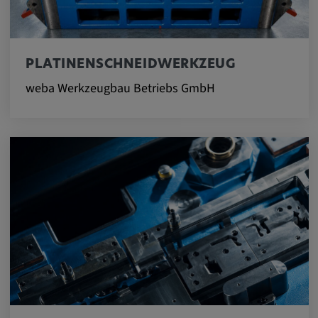
Name:
cookie_consent
Zweck:
PLATINENSCHNEIDWERKZEUG
Dieses Cookie speichert die
benutzerspezifischen Cookie-Einstellungen
weba Werkzeugbau Betriebs GmbH
Cookie Laufzeit:
1 Jahr
Externe Medien
Notwendig, um Inhalte von externen Medien-
Plattformen anzuzeigen.
Google Maps
Name: