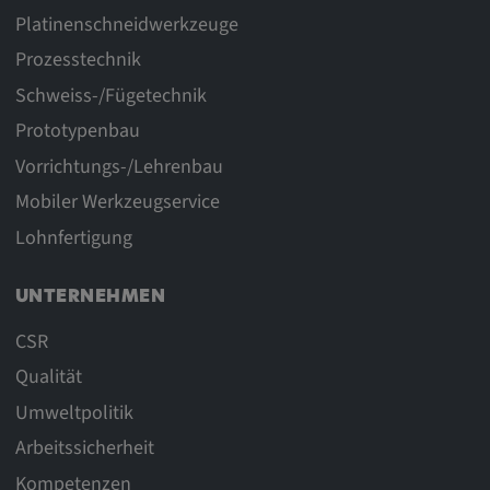
Platinenschneidwerkzeuge
Anbieter:
Prozesstechnik
matterport.com
Schweiss-/Fügetechnik
Zweck:
Prototypenbau
Diese Cookies werden von einem
eingebetteten Drittanbieter-Tool gesetzt und
Vorrichtungs-/Lehrenbau
dienen der Analyse von
Mobiler Werkzeugservice
Benutzerinteraktionen, der Verfolgung des
Verhaltens auf verschiedenen Websites
Lohnfertigung
und/oder der Bereitstellung personalisierter
Werbung.
UNTERNEHMEN
CSR
Alle externe Medien
Qualität
Name:
Umweltpolitik
Externe Medien
Arbeitssicherheit
Zweck:
Kompetenzen