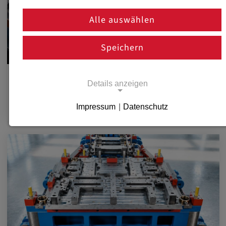
Alle auswählen
Speichern
PLATINENSCHNITT
Details anzeigen
weba Werkzeugbau Betriebs GmbH
Impressum
|
Datenschutz
Notwendige Cookies
Notwendige Cookies ermöglichen
grundlegende Funktionen und sind für die
einwandfreie Funktion der Website
erforderlich.
Notwendige Cookies