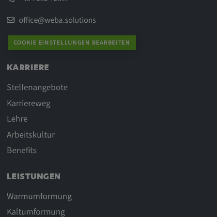
zuzuordnen.
office@weba.solutions
Cookie Laufzeit:
1 Jahr
COOKIE EINSTELLUNGEN BEARBEITEN
Vimeo
KARRIERE
Stellenangebote
Matterport
Karriereweg
Lehre
Name:
_mkto_trk, singular_device_id, _vis_opt_s,
Arbeitskultur
_gcl_au, FPAU, _rdt_uuid, _zitok,
Benefits
_vis_opt_exp_124_combi,
_vis_opt_exp_140_combi, _vwo_ds,
_uetvid, ajs_anonymous_id, _vwo_uuid,
LEISTUNGEN
_vwo_uuid_v2, _ga, _ga_W66Y5HELXX,
Warmumformung
_cfuvid, __q_state_oerwbSnkKEjaiD3g,
Kaltumformung
apple_analytics, _clck, cookie_consent_v3