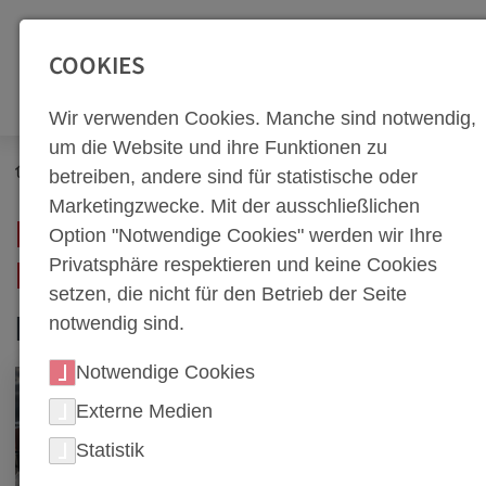
SEITENBEREICHE:
Zur Top Navigation springen [Alt+1]
Zur Hauptnavigation sp
COOKIES
Wir verwenden Cookies. Manche sind notwendig,
um die Website und ihre Funktionen zu
Produkte
Platinenschneidwerkzeuge
betreiben, andere sind für statistische oder
Marketingzwecke. Mit der ausschließlichen
PLATINENSCHNEIDWER
Option "Notwendige Cookies" werden wir Ihre
Privatsphäre respektieren und keine Cookies
KZEUGE
setzen, die nicht für den Betrieb der Seite
notwendig sind.
FOTOS
Notwendige Cookies
Externe Medien
Statistik