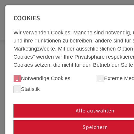
SEITENBEREICHE:
Zur Top Navigation springen [Alt+1]
Zur Hauptnavigation sp
COOKIES
WERKZEUGBA
Wir verwenden Cookies. Manche sind notwendig, 
und ihre Funktionen zu betreiben, andere sind für s
Marketingzwecke. Mit der ausschließlichen Optio
Kontakt
Cookies" werden wir Ihre Privatsphäre respektiere
Cookies setzen, die nicht für den Betrieb der Seit
KONTAKT
Notwendige Cookies
Externe Med
Statistik
STANDORT WÄHLEN
Alle auswählen
Speichern