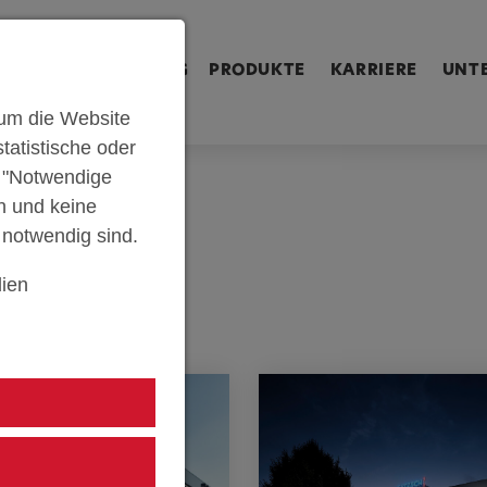
ringen [Alt+2]
Zum Inhalt springen [Alt+3]
Zum Kontakt spri
U
SERIENFERTIGUNG
PRODUKTE
KARRIERE
UNT
um die Website
tatistische oder
n "Notwendige
n und keine
e notwendig sind.
ien