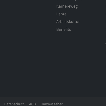
Karriereweg
Lehre
ttformen
Arbeitskultur
Benefits
ENT, OGPC
Präferenzen
s Nutzers
Datenschutz
AGB
Hinweisgeber