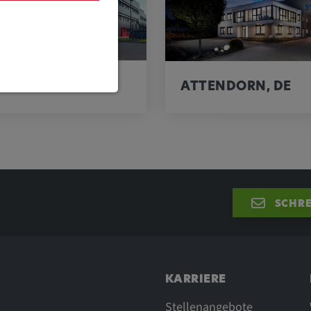
OUC, CZ
ATTENDORN, DE
 Funktionen
te erforderlich.
SCHRE
instellungen
KARRIERE
Stellenangebote