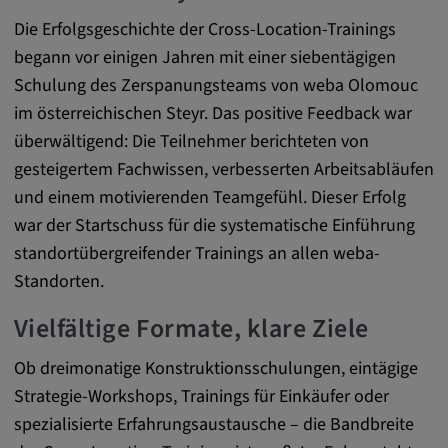
DV, SOCS, NID, AEC, CONSENT, OGPC
Die Erfolgsgeschichte der Cross-Location-Trainings
Anbieter:
begann vor einigen Jahren mit einer siebentägigen
google.com
Schulung des Zerspanungsteams von weba Olomouc
im österreichischen Steyr. Das positive Feedback war
Zweck:
überwältigend: Die Teilnehmer berichteten von
Mit diesen Cookie werden die Präferenzen
gesteigertem Fachwissen, verbesserten Arbeitsabläufen
und sonstige Informationen des Nutzers
und einem motivierenden Teamgefühl. Dieser Erfolg
Cookie Laufzeit:
war der Startschuss für die systematische Einführung
3 Tage
standortübergreifender Trainings an allen weba-
Standorten.
Youtube
Vielfältige Formate, klare Ziele
Name:
VISITOR_INFO1_LIVE, YSC, CONSENT,
Ob dreimonatige Konstruktionsschulungen, eintägige
yt.innertube::nextId, yt.innertube::requests,
Strategie-Workshops, Trainings für Einkäufer oder
yt-remote-cast-installed, yt-remote-
spezialisierte Erfahrungsaustausche – die Bandbreite
connected-devices, yt-remote-device-id, yt-