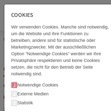
SEITENBEREICHE:
Zur Top Navigation springen [Alt+1]
Zur Hauptnavigation sp
COOKIES
Wir verwenden Cookies. Manche sind notwendig,
um die Website und ihre Funktionen zu
Newsroom
Neuigkeiten
betreiben, andere sind für statistische oder
Cross-Location-Trainings bei weba – Wissen teilen, Qualität
Marketingzwecke. Mit der ausschließlichen
steigern
Option "Notwendige Cookies" werden wir Ihre
Privatsphäre respektieren und keine Cookies
setzen, die nicht für den Betrieb der Seite
CROSS-LOCATION-
notwendig sind.
TRAININGS BEI WEBA –
Notwendige Cookies
WISSEN TEILEN,
Externe Medien
QUALITÄT STEIGERN
Statistik
21. September 2015