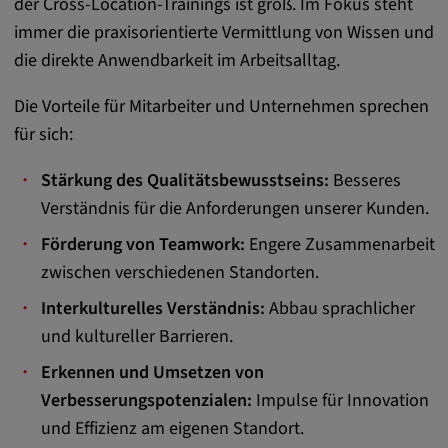
der Cross-Location-Trainings ist groß. Im Fokus steht
remote-fast-check-period, yt-remote-session-
immer die praxisorientierte Vermittlung von Wissen und
app, yt-remote-session-name, IDE,
LOGIN_INFO, PREF, LOGIN_INFO, PREF,
die direkte Anwendbarkeit im Arbeitsalltag.
SEARCH_SAMESITE, OGPC, OTZ, NID,
1P_JAR, DSID, APISID, HSID, SSID, SID,
Die Vorteile für Mitarbeiter und Unternehmen sprechen
SAPISID, SIDCC, yt-player-headers-
für sich:
readable,
ytidb::LAST_RESULT_ENTRY_KEY, yt-
Stärkung des Qualitätsbewusstseins:
Besseres
player-lv, yt-player-bandaid-host, yt-player-
Verständnis für die Anforderungen unserer Kunden.
bandwidth
Förderung von Teamwork:
Engere Zusammenarbeit
Anbieter:
zwischen verschiedenen Standorten.
youtube.com, google.com, doubleclick.net
Interkulturelles Verständnis:
Abbau sprachlicher
Zweck:
und kultureller Barrieren.
VISITOR_INFO1_LIVE wird genutzt, um
Probleme mit dem Dienst zu erkennen und
Erkennen und Umsetzen von
zu beheben. YSC wird von YouTube
Verbesserungspotenzialen:
Impulse für Innovation
verwendet, um Nutzereingaben zu speichern
und Effizienz am eigenen Standort.
und sie den Aktionen eines Nutzers