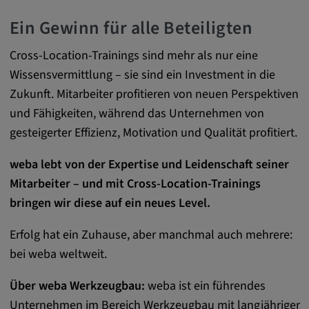
zuzuordnen.
Ein Gewinn für alle Beteiligten
Cookie Laufzeit:
1 Jahr
Cross-Location-Trainings sind mehr als nur eine
Wissensvermittlung – sie sind ein Investment in die
Zukunft. Mitarbeiter profitieren von neuen Perspektiven
Vimeo
und Fähigkeiten, während das Unternehmen von
gesteigerter Effizienz, Motivation und Qualität profitiert.
Matterport
weba lebt von der Expertise und Leidenschaft seiner
Name:
Mitarbeiter – und mit Cross-Location-Trainings
_mkto_trk, singular_device_id, _vis_opt_s,
bringen wir diese auf ein neues Level.
_gcl_au, FPAU, _rdt_uuid, _zitok,
_vis_opt_exp_124_combi,
Erfolg hat ein Zuhause, aber manchmal auch mehrere:
_vis_opt_exp_140_combi, _vwo_ds,
bei weba weltweit.
_uetvid, ajs_anonymous_id, _vwo_uuid,
_vwo_uuid_v2, _ga, _ga_W66Y5HELXX,
Über weba Werkzeugbau:
weba ist ein führendes
_cfuvid, __q_state_oerwbSnkKEjaiD3g,
apple_analytics, _clck, cookie_consent_v3
Unternehmen im Bereich Werkzeugbau mit langjähriger