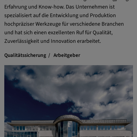
Erfahrung und Know-how. Das Unternehmen ist
Anbieter:
spezialisiert auf die Entwicklung und Produktion
matterport.com
hochpräziser Werkzeuge für verschiedene Branchen
Zweck:
und hat sich einen exzellenten Ruf für Qualität,
Diese Cookies werden von einem
Zuverlässigkeit und Innovation erarbeitet.
eingebetteten Drittanbieter-Tool gesetzt und
dienen der Analyse von
Qualitätssicherung
Arbeitgeber
Benutzerinteraktionen, der Verfolgung des
Verhaltens auf verschiedenen Websites
und/oder der Bereitstellung personalisierter
Werbung.
Alle externe Medien
Name:
Externe Medien
Zweck: