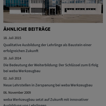
Alle Cookies der Kategorie "Externe
Medien"
Statistik
ÄHNLICHE BEITRÄGE
Statistik Cookies sammeln anonyme
18. Juli 2015
Informationen über das Nutzerverhalten.
Qualitative Ausbildung der Lehrlinge als Baustein einer
Diese Informationen helfen uns, das
erfolgreichen Zukunft
Verhalten unserer Nutzer auf unserer
18. Juli 2014
Webseite besser zu verstehen.
Die Bedeutung der Weiterbildung: Der Schlüssel zum Erfolg
bei weba Werkzeugbau
_pk_id.*, _pk_ses.*
02. Juli 2013
Neue Lehrstellen in Zerspanung bei weba Werkzeugbau
Name:
_pk_id.*, _pk_ses.*
06. November 2009
weba Werkzeugbau setzt auf Zukunft mit innovativer
Anbieter:
Ausbildung von Lehrlingen