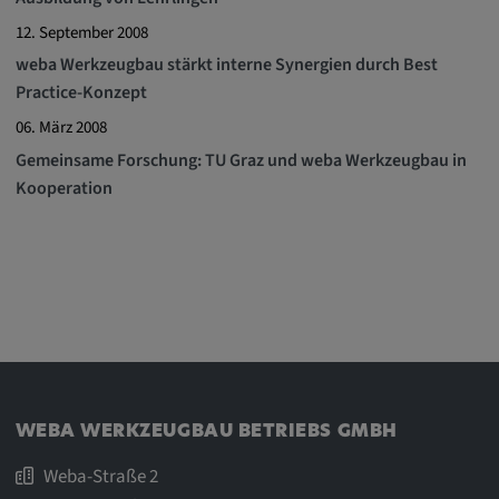
Google LLC
12. September 2008
Zweck:
weba Werkzeugbau stärkt interne Synergien durch Best
Diese Cookies werden genutzt, um das
Practice-Konzept
Verhalten der Besucher auf der Website
06. März 2008
festzuhalten.
Gemeinsame Forschung: TU Graz und weba Werkzeugbau in
Cookie Laufzeit:
Kooperation
13 Monate, 30 Minuten
WEBA WERKZEUGBAU BETRIEBS GMBH
Weba-Straße 2