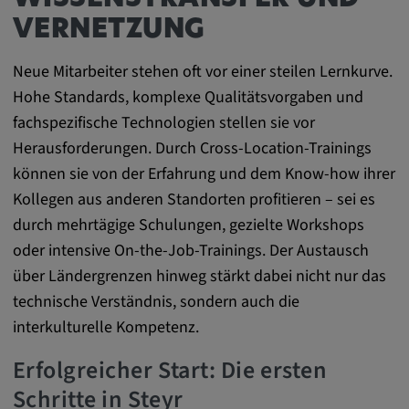
Name:
VERNETZUNG
cookie_consent
Zweck:
Neue Mitarbeiter stehen oft vor einer steilen Lernkurve.
Dieses Cookie speichert die
Hohe Standards, komplexe Qualitätsvorgaben und
benutzerspezifischen Cookie-Einstellungen
fachspezifische Technologien stellen sie vor
Cookie Laufzeit:
Herausforderungen. Durch Cross-Location-Trainings
1 Jahr
können sie von der Erfahrung und dem Know-how ihrer
Kollegen aus anderen Standorten profitieren – sei es
durch mehrtägige Schulungen, gezielte Workshops
Externe Medien
oder intensive On-the-Job-Trainings. Der Austausch
über Ländergrenzen hinweg stärkt dabei nicht nur das
Notwendig, um Inhalte von externen Medien-
technische Verständnis, sondern auch die
Plattformen anzuzeigen.
interkulturelle Kompetenz.
Google Maps
Erfolgreicher Start: Die ersten
Schritte in Steyr
Name: