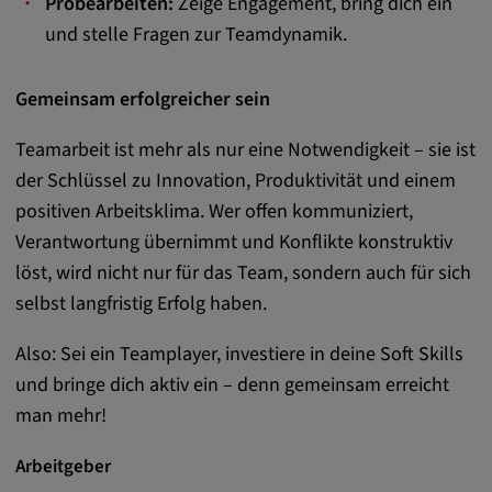
Probearbeiten:
Zeige Engagement, bring dich ein
Google LLC
und stelle Fragen zur Teamdynamik.
Zweck:
Diese Cookies werden genutzt, um das
Gemeinsam erfolgreicher sein
Verhalten der Besucher auf der Website
festzuhalten.
Teamarbeit ist mehr als nur eine Notwendigkeit – sie ist
Cookie Laufzeit:
der Schlüssel zu Innovation, Produktivität und einem
13 Monate, 30 Minuten
positiven Arbeitsklima. Wer offen kommuniziert,
Verantwortung übernimmt und Konflikte konstruktiv
löst, wird nicht nur für das Team, sondern auch für sich
selbst langfristig Erfolg haben.
Also: Sei ein Teamplayer, investiere in deine Soft Skills
und bringe dich aktiv ein – denn gemeinsam erreicht
man mehr!
Arbeitgeber