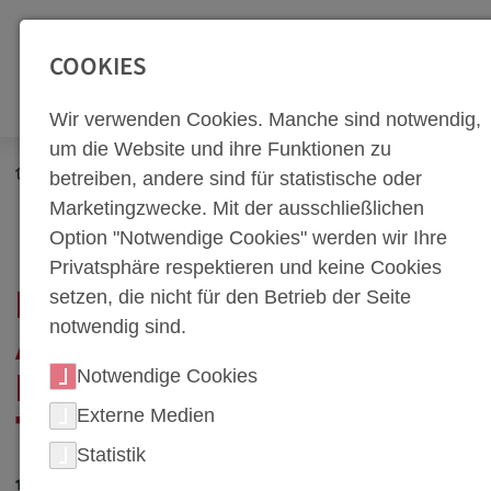
SEITENBEREICHE:
Zur Top Navigation springen [Alt+1]
Zur Hauptnavigation sp
COOKIES
Wir verwenden Cookies. Manche sind notwendig,
um die Website und ihre Funktionen zu
Newsroom
Neuigkeiten
betreiben, andere sind für statistische oder
Erfolgreich im Team arbeiten: Die Bedeutung von
Marketingzwecke. Mit der ausschließlichen
Teamfähigkeit im Job
Option "Notwendige Cookies" werden wir Ihre
Privatsphäre respektieren und keine Cookies
setzen, die nicht für den Betrieb der Seite
ERFOLGREICH IM TEAM
notwendig sind.
ARBEITEN: DIE
Notwendige Cookies
BEDEUTUNG VON
Externe Medien
TEAMFÄHIGKEIT IM JOB
Statistik
18. März 2025