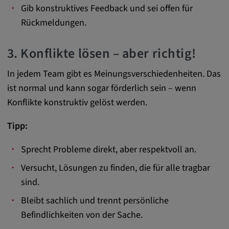
zuzuordnen.
Gib konstruktives Feedback und sei offen für
Rückmeldungen.
Cookie Laufzeit:
1 Jahr
3. Konflikte lösen – aber richtig!
Vimeo
In jedem Team gibt es Meinungsverschiedenheiten. Das
ist normal und kann sogar förderlich sein – wenn
Konflikte konstruktiv gelöst werden.
Matterport
Tipp:
Name:
_mkto_trk, singular_device_id, _vis_opt_s,
Sprecht Probleme direkt, aber respektvoll an.
_gcl_au, FPAU, _rdt_uuid, _zitok,
_vis_opt_exp_124_combi,
Versucht, Lösungen zu finden, die für alle tragbar
_vis_opt_exp_140_combi, _vwo_ds,
sind.
_uetvid, ajs_anonymous_id, _vwo_uuid,
_vwo_uuid_v2, _ga, _ga_W66Y5HELXX,
Bleibt sachlich und trennt persönliche
_cfuvid, __q_state_oerwbSnkKEjaiD3g,
Befindlichkeiten von der Sache.
apple_analytics, _clck, cookie_consent_v3