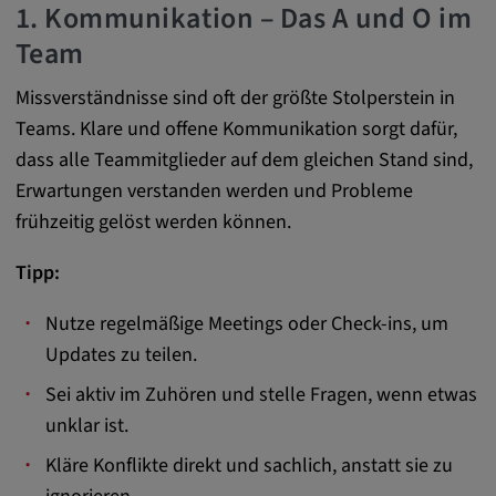
1. Kommunikation – Das A und O im
DV, SOCS, NID, AEC, CONSENT, OGPC
Team
Anbieter:
google.com
Missverständnisse sind oft der größte Stolperstein in
Teams. Klare und offene Kommunikation sorgt dafür,
Zweck:
dass alle Teammitglieder auf dem gleichen Stand sind,
Mit diesen Cookie werden die Präferenzen
und sonstige Informationen des Nutzers
Erwartungen verstanden werden und Probleme
frühzeitig gelöst werden können.
Cookie Laufzeit:
3 Tage
Tipp:
Nutze regelmäßige Meetings oder Check-ins, um
Youtube
Updates zu teilen.
Name:
Sei aktiv im Zuhören und stelle Fragen, wenn etwas
VISITOR_INFO1_LIVE, YSC, CONSENT,
unklar ist.
yt.innertube::nextId, yt.innertube::requests,
yt-remote-cast-installed, yt-remote-
Kläre Konflikte direkt und sachlich, anstatt sie zu
connected-devices, yt-remote-device-id, yt-