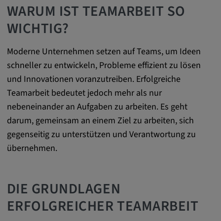
Name:
WARUM IST TEAMARBEIT SO
cookie_consent
WICHTIG?
Zweck:
Dieses Cookie speichert die
Moderne Unternehmen setzen auf Teams, um Ideen
benutzerspezifischen Cookie-Einstellungen
schneller zu entwickeln, Probleme effizient zu lösen
Cookie Laufzeit:
und Innovationen voranzutreiben. Erfolgreiche
1 Jahr
Teamarbeit bedeutet jedoch mehr als nur
nebeneinander an Aufgaben zu arbeiten. Es geht
darum, gemeinsam an einem Ziel zu arbeiten, sich
Externe Medien
gegenseitig zu unterstützen und Verantwortung zu
übernehmen.
Notwendig, um Inhalte von externen Medien-
Plattformen anzuzeigen.
DIE GRUNDLAGEN
Google Maps
ERFOLGREICHER TEAMARBEIT
Name: