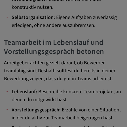
Alle Cookies der Kategorie "Externe
konstruktiv nutzen.
Medien"
Selbstorganisation:
Eigene Aufgaben zuverlässig
erledigen, ohne andere auszubremsen.
Statistik
Teamarbeit im Lebenslauf und
Statistik Cookies sammeln anonyme
Vorstellungsgespräch betonen
Informationen über das Nutzerverhalten.
Diese Informationen helfen uns, das
Arbeitgeber achten gezielt darauf, ob Bewerber
Verhalten unserer Nutzer auf unserer
teamfähig sind. Deshalb solltest du bereits in deiner
Webseite besser zu verstehen.
Bewerbung zeigen, dass du gut in Teams arbeitest.
_pk_id.*, _pk_ses.*
Lebenslauf:
Beschreibe konkrete Teamprojekte, an
denen du mitgewirkt hast.
Name:
Vorstellungsgespräch:
Erzähle von einer Situation,
_pk_id.*, _pk_ses.*
in der du aktiv zur Teamarbeit beigetragen hast.
Anbieter: