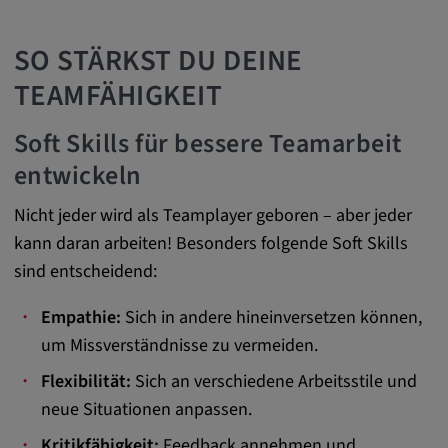
Anbieter:
SO STÄRKST DU DEINE
matterport.com
TEAMFÄHIGKEIT
Zweck:
Diese Cookies werden von einem
Soft Skills für bessere Teamarbeit
eingebetteten Drittanbieter-Tool gesetzt und
dienen der Analyse von
entwickeln
Benutzerinteraktionen, der Verfolgung des
Verhaltens auf verschiedenen Websites
Nicht jeder wird als Teamplayer geboren – aber jeder
und/oder der Bereitstellung personalisierter
kann daran arbeiten! Besonders folgende Soft Skills
Werbung.
sind entscheidend:
Empathie:
Sich in andere hineinversetzen können,
Alle externe Medien
um Missverständnisse zu vermeiden.
Name:
Flexibilität:
Sich an verschiedene Arbeitsstile und
Externe Medien
neue Situationen anpassen.
Zweck:
Kritikfähigkeit:
Feedback annehmen und