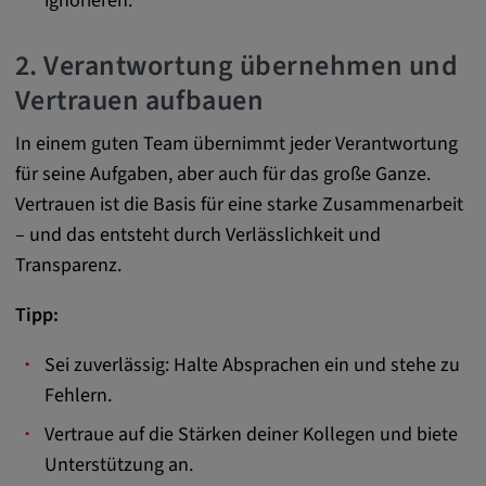
ignorieren.
remote-fast-check-period, yt-remote-session-
app, yt-remote-session-name, IDE,
2. Verantwortung übernehmen und
LOGIN_INFO, PREF, LOGIN_INFO, PREF,
SEARCH_SAMESITE, OGPC, OTZ, NID,
Vertrauen aufbauen
1P_JAR, DSID, APISID, HSID, SSID, SID,
SAPISID, SIDCC, yt-player-headers-
In einem guten Team übernimmt jeder Verantwortung
readable,
für seine Aufgaben, aber auch für das große Ganze.
ytidb::LAST_RESULT_ENTRY_KEY, yt-
Vertrauen ist die Basis für eine starke Zusammenarbeit
player-lv, yt-player-bandaid-host, yt-player-
– und das entsteht durch Verlässlichkeit und
bandwidth
Transparenz.
Anbieter:
youtube.com, google.com, doubleclick.net
Tipp:
Zweck:
Sei zuverlässig: Halte Absprachen ein und stehe zu
VISITOR_INFO1_LIVE wird genutzt, um
Fehlern.
Probleme mit dem Dienst zu erkennen und
zu beheben. YSC wird von YouTube
Vertraue auf die Stärken deiner Kollegen und biete
verwendet, um Nutzereingaben zu speichern
Unterstützung an.
und sie den Aktionen eines Nutzers