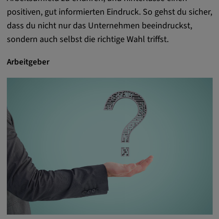
Google LLC
positiven, gut informierten Eindruck. So gehst du sicher,
Zweck:
dass du nicht nur das Unternehmen beeindruckst,
Diese Cookies werden genutzt, um das
sondern auch selbst die richtige Wahl triffst.
Verhalten der Besucher auf der Website
festzuhalten.
Arbeitgeber
Cookie Laufzeit:
13 Monate, 30 Minuten