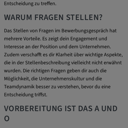
Name:
Entscheidung zu treffen.
cookie_consent
WARUM FRAGEN STELLEN?
Zweck:
Dieses Cookie speichert die
Das Stellen von Fragen im Bewerbungsgespräch hat
benutzerspezifischen Cookie-Einstellungen
mehrere Vorteile. Es zeigt dein Engagement und
Cookie Laufzeit:
Interesse an der Position und dem Unternehmen.
1 Jahr
Zudem verschafft es dir Klarheit über wichtige Aspekte,
die in der Stellenbeschreibung vielleicht nicht erwähnt
wurden. Die richtigen Fragen geben dir auch die
Externe Medien
Möglichkeit, die Unternehmenskultur und die
Teamdynamik besser zu verstehen, bevor du eine
Notwendig, um Inhalte von externen Medien-
Entscheidung triffst.
Plattformen anzuzeigen.
VORBEREITUNG IST DAS A UND
Google Maps
O
Name: