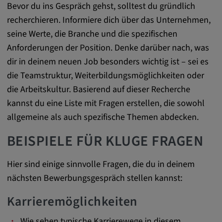
Bevor du ins Gespräch gehst, solltest du gründlich
DV, SOCS, NID, AEC, CONSENT, OGPC
recherchieren. Informiere dich über das Unternehmen,
Anbieter:
seine Werte, die Branche und die spezifischen
google.com
Anforderungen der Position. Denke darüber nach, was
Zweck:
dir in deinem neuen Job besonders wichtig ist – sei es
Mit diesen Cookie werden die Präferenzen
die Teamstruktur, Weiterbildungsmöglichkeiten oder
und sonstige Informationen des Nutzers
die Arbeitskultur. Basierend auf dieser Recherche
kannst du eine Liste mit Fragen erstellen, die sowohl
Cookie Laufzeit:
3 Tage
allgemeine als auch spezifische Themen abdecken.
BEISPIELE FÜR KLUGE FRAGEN
Youtube
Hier sind einige sinnvolle Fragen, die du in deinem
Name:
nächsten Bewerbungsgespräch stellen kannst:
VISITOR_INFO1_LIVE, YSC, CONSENT,
yt.innertube::nextId, yt.innertube::requests,
Karrieremöglichkeiten
yt-remote-cast-installed, yt-remote-
connected-devices, yt-remote-device-id, yt-
Wie sehen typische Karrierewege in diesem