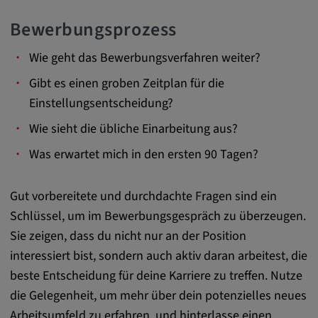
Alle Cookies der Kategorie "Externe
Medien"
Bewerbungsprozess
Wie geht das Bewerbungsverfahren weiter?
Statistik
Gibt es einen groben Zeitplan für die
Einstellungsentscheidung?
Statistik Cookies sammeln anonyme
Wie sieht die übliche Einarbeitung aus?
Informationen über das Nutzerverhalten.
Diese Informationen helfen uns, das
Was erwartet mich in den ersten 90 Tagen?
Verhalten unserer Nutzer auf unserer
Webseite besser zu verstehen.
Gut vorbereitete und durchdachte Fragen sind ein
Schlüssel, um im Bewerbungsgespräch zu überzeugen.
_pk_id.*, _pk_ses.*
Sie zeigen, dass du nicht nur an der Position
interessiert bist, sondern auch aktiv daran arbeitest, die
Name:
beste Entscheidung für deine Karriere zu treffen. Nutze
_pk_id.*, _pk_ses.*
die Gelegenheit, um mehr über dein potenzielles neues
Anbieter:
Arbeitsumfeld zu erfahren, und hinterlasse einen