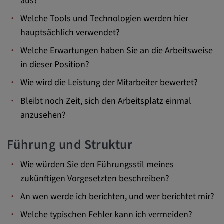
aus?
Anbieter:
Welche Tools und Technologien werden hier
matterport.com
hauptsächlich verwendet?
Zweck:
Welche Erwartungen haben Sie an die Arbeitsweise
Diese Cookies werden von einem
in dieser Position?
eingebetteten Drittanbieter-Tool gesetzt und
Wie wird die Leistung der Mitarbeiter bewertet?
dienen der Analyse von
Benutzerinteraktionen, der Verfolgung des
Bleibt noch Zeit, sich den Arbeitsplatz einmal
Verhaltens auf verschiedenen Websites
anzusehen?
und/oder der Bereitstellung personalisierter
Werbung.
Führung und Struktur
Alle externe Medien
Wie würden Sie den Führungsstil meines
zukünftigen Vorgesetzten beschreiben?
Name:
Externe Medien
An wen werde ich berichten, und wer berichtet mir?
Zweck:
Welche typischen Fehler kann ich vermeiden?