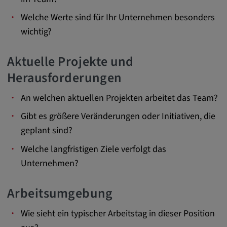
zuzuordnen.
Welche Werte sind für Ihr Unternehmen besonders
Cookie Laufzeit:
wichtig?
1 Jahr
Aktuelle Projekte und
Vimeo
Herausforderungen
An welchen aktuellen Projekten arbeitet das Team?
Matterport
Gibt es größere Veränderungen oder Initiativen, die
Name:
geplant sind?
_mkto_trk, singular_device_id, _vis_opt_s,
Welche langfristigen Ziele verfolgt das
_gcl_au, FPAU, _rdt_uuid, _zitok,
Unternehmen?
_vis_opt_exp_124_combi,
_vis_opt_exp_140_combi, _vwo_ds,
_uetvid, ajs_anonymous_id, _vwo_uuid,
Arbeitsumgebung
_vwo_uuid_v2, _ga, _ga_W66Y5HELXX,
_cfuvid, __q_state_oerwbSnkKEjaiD3g,
Wie sieht ein typischer Arbeitstag in dieser Position
apple_analytics, _clck, cookie_consent_v3