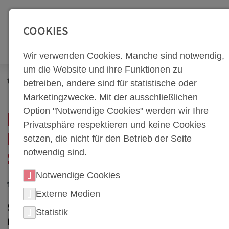
SEITENBEREICHE:
Zur Top Navigation springen [Alt+1]
Zur Hauptnavigation sp
COOKIES
Wir verwenden Cookies. Manche sind notwendig,
um die Website und ihre Funktionen zu
Newsroom
Neuigkeiten
betreiben, andere sind für statistische oder
Kluge Fragen, die du im Jobinterview stellen solltest
Marketingzwecke. Mit der ausschließlichen
Option "Notwendige Cookies" werden wir Ihre
KLUGE FRAGEN, DIE DU
Privatsphäre respektieren und keine Cookies
IM JOBINTERVIEW
setzen, die nicht für den Betrieb der Seite
notwendig sind.
STELLEN SOLLTEST
Notwendige Cookies
19. August 2024
Externe Medien
Stelle die richtigen Fragen und hinterlasse einen
Statistik
bleibenden Eindruck im Bewerbungsgespräch!