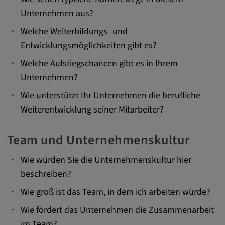
remote-fast-check-period, yt-remote-session-
Unternehmen aus?
app, yt-remote-session-name, IDE,
LOGIN_INFO, PREF, LOGIN_INFO, PREF,
Welche Weiterbildungs- und
SEARCH_SAMESITE, OGPC, OTZ, NID,
Entwicklungsmöglichkeiten gibt es?
1P_JAR, DSID, APISID, HSID, SSID, SID,
SAPISID, SIDCC, yt-player-headers-
Welche Aufstiegschancen gibt es in Ihrem
readable,
Unternehmen?
ytidb::LAST_RESULT_ENTRY_KEY, yt-
Wie unterstützt Ihr Unternehmen die berufliche
player-lv, yt-player-bandaid-host, yt-player-
bandwidth
Weiterentwicklung seiner Mitarbeiter?
Anbieter:
Team und Unternehmenskultur
youtube.com, google.com, doubleclick.net
Wie würden Sie die Unternehmenskultur hier
Zweck:
beschreiben?
VISITOR_INFO1_LIVE wird genutzt, um
Probleme mit dem Dienst zu erkennen und
Wie groß ist das Team, in dem ich arbeiten würde?
zu beheben. YSC wird von YouTube
verwendet, um Nutzereingaben zu speichern
Wie fördert das Unternehmen die Zusammenarbeit
und sie den Aktionen eines Nutzers
im Team?