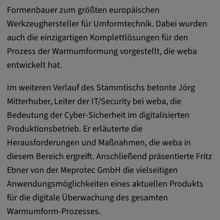
Formenbauer zum größten europäischen
Anbieter:
Werkzeughersteller für Umformtechnik. Dabei wurden
matterport.com
auch die einzigartigen Komplettlösungen für den
Zweck:
Prozess der Warmumformung vorgestellt, die weba
Diese Cookies werden von einem
entwickelt hat.
eingebetteten Drittanbieter-Tool gesetzt und
dienen der Analyse von
Im weiteren Verlauf des Stammtischs betonte Jörg
Benutzerinteraktionen, der Verfolgung des
Mitterhuber, Leiter der IT/Security bei weba, die
Verhaltens auf verschiedenen Websites
Bedeutung der Cyber-Sicherheit im digitalisierten
und/oder der Bereitstellung personalisierter
Werbung.
Produktionsbetrieb. Er erläuterte die
Herausforderungen und Maßnahmen, die weba in
diesem Bereich ergreift. Anschließend präsentierte Fritz
Alle externe Medien
Ebner von der Meprotec GmbH die vielseitigen
Name:
Anwendungsmöglichkeiten eines aktuellen Produkts
Externe Medien
für die digitale Überwachung des gesamten
Zweck:
Warmumform-Prozesses.