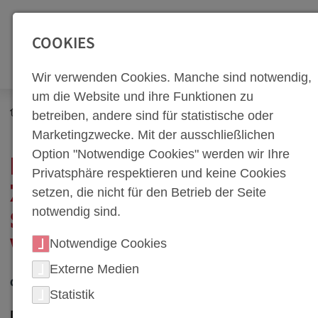
SEITENBEREICHE:
Zur Top Navigation springen [Alt+1]
Zur Hauptnavigation sp
COOKIES
Wir verwenden Cookies. Manche sind notwendig,
um die Website und ihre Funktionen zu
Newsroom
Neuigkeiten
betreiben, andere sind für statistische oder
Netzwerk Zukunftsregion Steyr bei weba Werkzeugbau
Marketingzwecke. Mit der ausschließlichen
Option "Notwendige Cookies" werden wir Ihre
NETZWERK
Privatsphäre respektieren und keine Cookies
ZUKUNFTSREGION
setzen, die nicht für den Betrieb der Seite
notwendig sind.
STEYR BEI WEBA
Notwendige Cookies
WERKZEUGBAU
Externe Medien
02. Mai 2022
Statistik
Dietach, Österreich - Beim Stammtisch 4.0 der