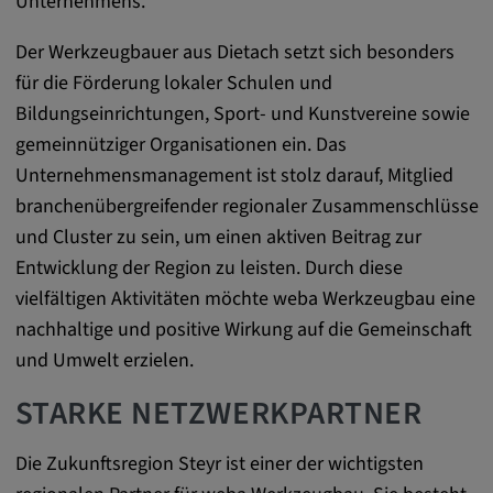
Unternehmens.
DV, SOCS, NID, AEC, CONSENT, OGPC
Der Werkzeugbauer aus Dietach setzt sich besonders
Anbieter:
für die Förderung lokaler Schulen und
google.com
Bildungseinrichtungen, Sport- und Kunstvereine sowie
Zweck:
gemeinnütziger Organisationen ein. Das
Mit diesen Cookie werden die Präferenzen
Unternehmensmanagement ist stolz darauf, Mitglied
und sonstige Informationen des Nutzers
branchenübergreifender regionaler Zusammenschlüsse
Cookie Laufzeit:
und Cluster zu sein, um einen aktiven Beitrag zur
3 Tage
Entwicklung der Region zu leisten. Durch diese
vielfältigen Aktivitäten möchte weba Werkzeugbau eine
Youtube
nachhaltige und positive Wirkung auf die Gemeinschaft
und Umwelt erzielen.
Name:
VISITOR_INFO1_LIVE, YSC, CONSENT,
STARKE NETZWERKPARTNER
yt.innertube::nextId, yt.innertube::requests,
yt-remote-cast-installed, yt-remote-
Die Zukunftsregion Steyr ist einer der wichtigsten
connected-devices, yt-remote-device-id, yt-