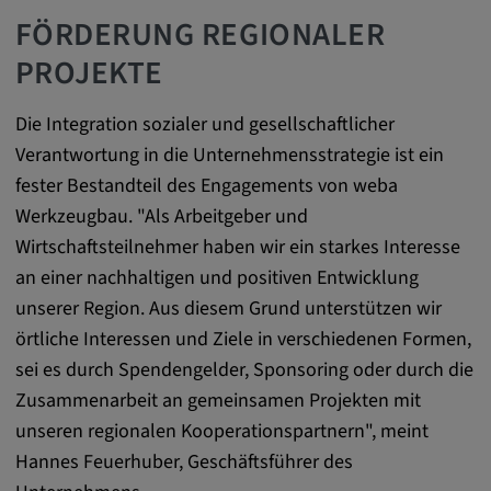
Name:
FÖRDERUNG REGIONALER
cookie_consent
PROJEKTE
Zweck:
Dieses Cookie speichert die
Die Integration sozialer und gesellschaftlicher
benutzerspezifischen Cookie-Einstellungen
Verantwortung in die Unternehmensstrategie ist ein
Cookie Laufzeit:
fester Bestandteil des Engagements von weba
1 Jahr
Werkzeugbau. "Als Arbeitgeber und
Wirtschaftsteilnehmer haben wir ein starkes Interesse
an einer nachhaltigen und positiven Entwicklung
Externe Medien
unserer Region. Aus diesem Grund unterstützen wir
örtliche Interessen und Ziele in verschiedenen Formen,
Notwendig, um Inhalte von externen Medien-
sei es durch Spendengelder, Sponsoring oder durch die
Plattformen anzuzeigen.
Zusammenarbeit an gemeinsamen Projekten mit
unseren regionalen Kooperationspartnern", meint
Google Maps
Hannes Feuerhuber, Geschäftsführer des
Name: