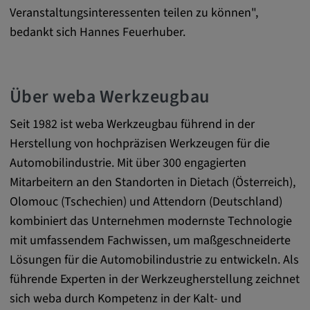
Google LLC
Veranstaltungsinteressenten teilen zu können",
bedankt sich Hannes Feuerhuber.
Zweck:
Diese Cookies werden genutzt, um das
Verhalten der Besucher auf der Website
festzuhalten.
Über weba Werkzeugbau
Cookie Laufzeit:
Seit 1982 ist weba Werkzeugbau führend in der
13 Monate, 30 Minuten
Herstellung von hochpräzisen Werkzeugen für die
Automobilindustrie. Mit über 300 engagierten
Mitarbeitern an den Standorten in Dietach (Österreich),
Olomouc (Tschechien) und Attendorn (Deutschland)
kombiniert das Unternehmen modernste Technologie
mit umfassendem Fachwissen, um maßgeschneiderte
Lösungen für die Automobilindustrie zu entwickeln. Als
führende Experten in der Werkzeugherstellung zeichnet
sich weba durch Kompetenz in der Kalt- und