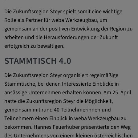
zuzuordnen.
Die Zukunftsregion Steyr spielt somit eine wichtige
Cookie Laufzeit:
Rolle als Partner für weba Werkzeugbau, um
1 Jahr
gemeinsam an der positiven Entwicklung der Region zu
arbeiten und die Herausforderungen der Zukunft
Vimeo
erfolgreich zu bewältigen.
STAMMTISCH 4.0
Matterport
Die Zukunftsregion Steyr organisiert regelmäßige
Name:
Stammtische, bei denen Interessierte Einblicke in
_mkto_trk, singular_device_id, _vis_opt_s,
_gcl_au, FPAU, _rdt_uuid, _zitok,
ansässige Unternehmen erhalten können. Am 25. April
_vis_opt_exp_124_combi,
hatte die Zukunftsregion Steyr die Möglichkeit,
_vis_opt_exp_140_combi, _vwo_ds,
gemeinsam mit rund 40 Teilnehmerinnen und
_uetvid, ajs_anonymous_id, _vwo_uuid,
Teilnehmern einen Einblick in weba Werkzeugbau zu
_vwo_uuid_v2, _ga, _ga_W66Y5HELXX,
bekommen. Hannes Feuerhuber präsentierte den Weg
_cfuvid, __q_state_oerwbSnkKEjaiD3g,
apple_analytics, _clck, cookie_consent_v3
des Unternehmens von einem kleinen österreichischen