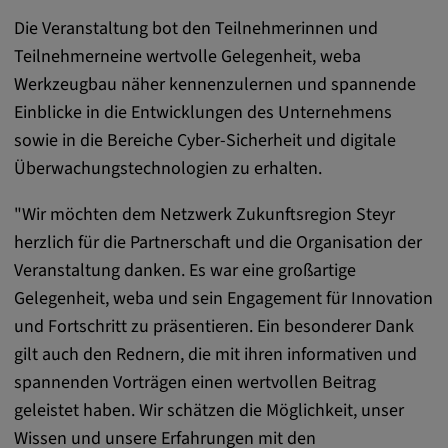
Alle Cookies der Kategorie "Externe
Die Veranstaltung bot den Teilnehmerinnen und
Medien"
Teilnehmerneine wertvolle Gelegenheit, weba
Werkzeugbau näher kennenzulernen und spannende
Einblicke in die Entwicklungen des Unternehmens
Statistik
sowie in die Bereiche Cyber-Sicherheit und digitale
Statistik Cookies sammeln anonyme
Überwachungstechnologien zu erhalten.
Informationen über das Nutzerverhalten.
Diese Informationen helfen uns, das
"Wir möchten dem Netzwerk Zukunftsregion Steyr
Verhalten unserer Nutzer auf unserer
herzlich für die Partnerschaft und die Organisation der
Webseite besser zu verstehen.
Veranstaltung danken. Es war eine großartige
Gelegenheit, weba und sein Engagement für Innovation
_pk_id.*, _pk_ses.*
und Fortschritt zu präsentieren. Ein besonderer Dank
gilt auch den Rednern, die mit ihren informativen und
Name:
spannenden Vorträgen einen wertvollen Beitrag
_pk_id.*, _pk_ses.*
geleistet haben. Wir schätzen die Möglichkeit, unser
Anbieter:
Wissen und unsere Erfahrungen mit den