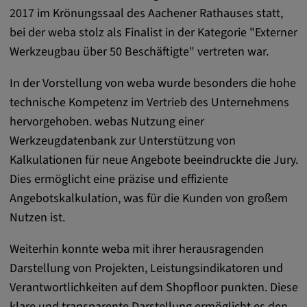
DV, SOCS, NID, AEC, CONSENT, OGPC
2017 im Krönungssaal des Aachener Rathauses statt,
bei der weba stolz als Finalist in der Kategorie "Externer
Anbieter:
Werkzeugbau über 50 Beschäftigte" vertreten war.
google.com
Zweck:
In der Vorstellung von weba wurde besonders die hohe
Mit diesen Cookie werden die Präferenzen
technische Kompetenz im Vertrieb des Unternehmens
und sonstige Informationen des Nutzers
hervorgehoben. webas Nutzung einer
Werkzeugdatenbank zur Unterstützung von
Cookie Laufzeit:
Kalkulationen für neue Angebote beeindruckte die Jury.
3 Tage
Dies ermöglicht eine präzise und effiziente
Angebotskalkulation, was für die Kunden von großem
Youtube
Nutzen ist.
Name:
Weiterhin konnte weba mit ihrer herausragenden
VISITOR_INFO1_LIVE, YSC, CONSENT,
yt.innertube::nextId, yt.innertube::requests,
Darstellung von Projekten, Leistungsindikatoren und
yt-remote-cast-installed, yt-remote-
Verantwortlichkeiten auf dem Shopfloor punkten. Diese
connected-devices, yt-remote-device-id, yt-
klare und transparente Darstellung ermöglicht es den