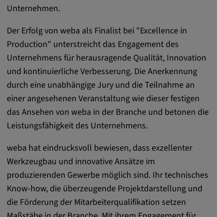
zuzuordnen.
Unternehmen.
Cookie Laufzeit:
Der Erfolg von weba als Finalist bei "Excellence in
1 Jahr
Production" unterstreicht das Engagement des
Unternehmens für herausragende Qualität, Innovation
Vimeo
und kontinuierliche Verbesserung. Die Anerkennung
durch eine unabhängige Jury und die Teilnahme an
einer angesehenen Veranstaltung wie dieser festigen
Matterport
das Ansehen von weba in der Branche und betonen die
Name:
Leistungsfähigkeit des Unternehmens.
_mkto_trk, singular_device_id, _vis_opt_s,
_gcl_au, FPAU, _rdt_uuid, _zitok,
weba hat eindrucksvoll bewiesen, dass exzellenter
_vis_opt_exp_124_combi,
Werkzeugbau und innovative Ansätze im
_vis_opt_exp_140_combi, _vwo_ds,
produzierenden Gewerbe möglich sind. Ihr technisches
_uetvid, ajs_anonymous_id, _vwo_uuid,
Know-how, die überzeugende Projektdarstellung und
_vwo_uuid_v2, _ga, _ga_W66Y5HELXX,
_cfuvid, __q_state_oerwbSnkKEjaiD3g,
die Förderung der Mitarbeiterqualifikation setzen
apple_analytics, _clck, cookie_consent_v3
Maßstäbe in der Branche. Mit ihrem Engagement für