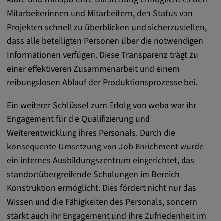
remote-fast-check-period, yt-remote-session-
Mitarbeiterinnen und Mitarbeitern, den Status von
app, yt-remote-session-name, IDE,
Projekten schnell zu überblicken und sicherzustellen,
LOGIN_INFO, PREF, LOGIN_INFO, PREF,
SEARCH_SAMESITE, OGPC, OTZ, NID,
dass alle beteiligten Personen über die notwendigen
1P_JAR, DSID, APISID, HSID, SSID, SID,
Informationen verfügen. Diese Transparenz trägt zu
SAPISID, SIDCC, yt-player-headers-
einer effektiveren Zusammenarbeit und einem
readable,
reibungslosen Ablauf der Produktionsprozesse bei.
ytidb::LAST_RESULT_ENTRY_KEY, yt-
player-lv, yt-player-bandaid-host, yt-player-
Ein weiterer Schlüssel zum Erfolg von weba war ihr
bandwidth
Engagement für die Qualifizierung und
Anbieter:
Weiterentwicklung ihres Personals. Durch die
youtube.com, google.com, doubleclick.net
konsequente Umsetzung von Job Enrichment wurde
Zweck:
ein internes Ausbildungszentrum eingerichtet, das
VISITOR_INFO1_LIVE wird genutzt, um
standortübergreifende Schulungen im Bereich
Probleme mit dem Dienst zu erkennen und
Konstruktion ermöglicht. Dies fördert nicht nur das
zu beheben. YSC wird von YouTube
Wissen und die Fähigkeiten des Personals, sondern
verwendet, um Nutzereingaben zu speichern
stärkt auch ihr Engagement und ihre Zufriedenheit im
und sie den Aktionen eines Nutzers