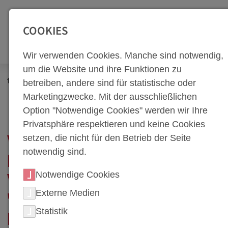
SEITENBEREICHE:
Zur Top Navigation springen [Alt+1]
Zur Hauptnavigation sp
COOKIES
Wir verwenden Cookies. Manche sind notwendig,
um die Website und ihre Funktionen zu
Newsroom
Neuigkeiten
betreiben, andere sind für statistische oder
weba Werkzeugbau im Finale des Wettbewerbs "Excellence
Marketingzwecke. Mit der ausschließlichen
in Production"
Option "Notwendige Cookies" werden wir Ihre
Privatsphäre respektieren und keine Cookies
setzen, die nicht für den Betrieb der Seite
WEBA WERKZEUGBAU
notwendig sind.
IM FINALE DES
Notwendige Cookies
WETTBEWERBS
Externe Medien
"EXCELLENCE IN
Statistik
PRODUCTION"