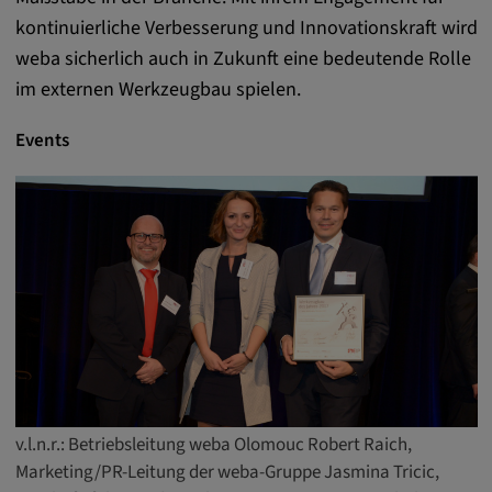
kontinuierliche Verbesserung und Innovationskraft wird
Anbieter:
weba sicherlich auch in Zukunft eine bedeutende Rolle
matterport.com
im externen Werkzeugbau spielen.
Zweck:
Diese Cookies werden von einem
Events
eingebetteten Drittanbieter-Tool gesetzt und
dienen der Analyse von
Benutzerinteraktionen, der Verfolgung des
Verhaltens auf verschiedenen Websites
und/oder der Bereitstellung personalisierter
Werbung.
Alle externe Medien
Name:
Externe Medien
v.l.n.r.: Betriebsleitung weba Olomouc Robert Raich,
Zweck:
Marketing/PR-Leitung der weba-Gruppe Jasmina Tricic,