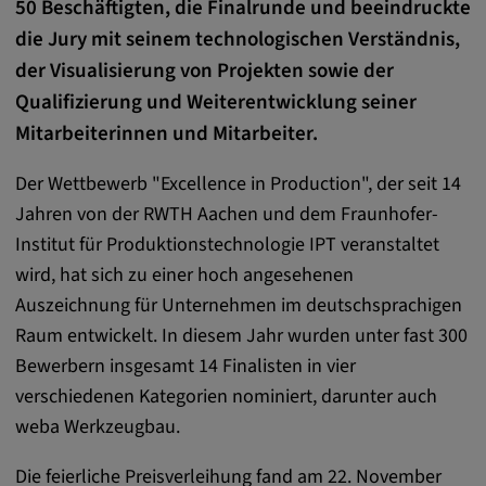
Name:
50 Beschäftigten, die Finalrunde und beeindruckte
cookie_consent
die Jury mit seinem technologischen Verständnis,
der Visualisierung von Projekten sowie der
Zweck:
Qualifizierung und Weiterentwicklung seiner
Dieses Cookie speichert die
benutzerspezifischen Cookie-Einstellungen
Mitarbeiterinnen und Mitarbeiter.
Cookie Laufzeit:
Der Wettbewerb "Excellence in Production", der seit 14
1 Jahr
Jahren von der RWTH Aachen und dem Fraunhofer-
Institut für Produktionstechnologie IPT veranstaltet
wird, hat sich zu einer hoch angesehenen
Externe Medien
Auszeichnung für Unternehmen im deutschsprachigen
Raum entwickelt. In diesem Jahr wurden unter fast 300
Notwendig, um Inhalte von externen Medien-
Bewerbern insgesamt 14 Finalisten in vier
Plattformen anzuzeigen.
verschiedenen Kategorien nominiert, darunter auch
weba Werkzeugbau.
Google Maps
Name:
Die feierliche Preisverleihung fand am 22. November