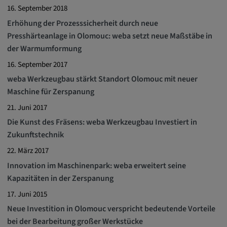
Google LLC
16. September 2018
Erhöhung der Prozesssicherheit durch neue
Zweck:
Presshärteanlage in Olomouc: weba setzt neue Maßstäbe in
Diese Cookies werden genutzt, um das
Verhalten der Besucher auf der Website
der Warmumformung
festzuhalten.
16. September 2017
weba Werkzeugbau stärkt Standort Olomouc mit neuer
Cookie Laufzeit:
Maschine für Zerspanung
13 Monate, 30 Minuten
21. Juni 2017
Die Kunst des Fräsens: weba Werkzeugbau Investiert in
Zukunftstechnik
22. März 2017
Innovation im Maschinenpark: weba erweitert seine
Kapazitäten in der Zerspanung
17. Juni 2015
Neue Investition in Olomouc verspricht bedeutende Vorteile
bei der Bearbeitung großer Werkstücke