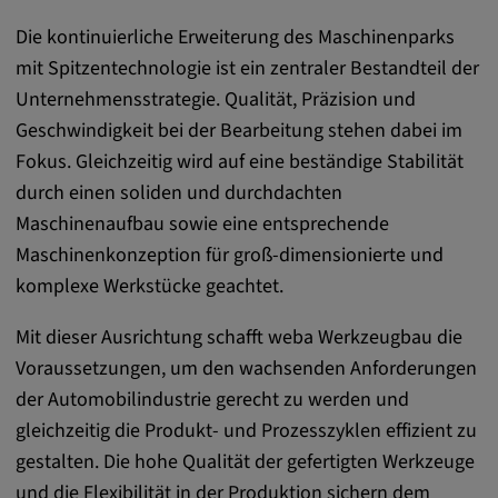
remote-fast-check-period, yt-remote-session-
Die kontinuierliche Erweiterung des Maschinenparks
app, yt-remote-session-name, IDE,
LOGIN_INFO, PREF, LOGIN_INFO, PREF,
mit Spitzentechnologie ist ein zentraler Bestandteil der
SEARCH_SAMESITE, OGPC, OTZ, NID,
Unternehmensstrategie. Qualität, Präzision und
1P_JAR, DSID, APISID, HSID, SSID, SID,
Geschwindigkeit bei der Bearbeitung stehen dabei im
SAPISID, SIDCC, yt-player-headers-
Fokus. Gleichzeitig wird auf eine beständige Stabilität
readable,
ytidb::LAST_RESULT_ENTRY_KEY, yt-
durch einen soliden und durchdachten
player-lv, yt-player-bandaid-host, yt-player-
Maschinenaufbau sowie eine entsprechende
bandwidth
Maschinenkonzeption für groß-dimensionierte und
Anbieter:
komplexe Werkstücke geachtet.
youtube.com, google.com, doubleclick.net
Mit dieser Ausrichtung schafft weba Werkzeugbau die
Zweck:
Voraussetzungen, um den wachsenden Anforderungen
VISITOR_INFO1_LIVE wird genutzt, um
der Automobilindustrie gerecht zu werden und
Probleme mit dem Dienst zu erkennen und
gleichzeitig die Produkt- und Prozesszyklen effizient zu
zu beheben. YSC wird von YouTube
gestalten. Die hohe Qualität der gefertigten Werkzeuge
verwendet, um Nutzereingaben zu speichern
und sie den Aktionen eines Nutzers
und die Flexibilität in der Produktion sichern dem