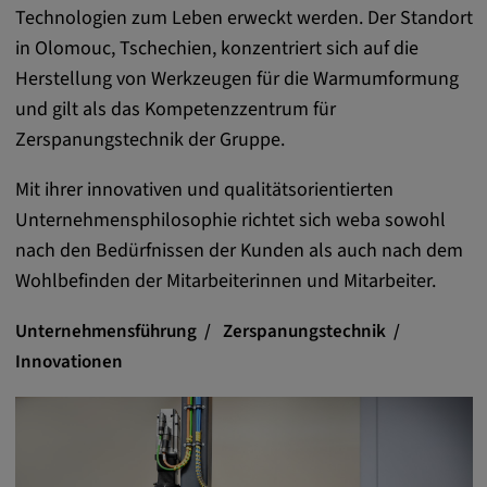
Technologien zum Leben erweckt werden. Der Standort
Anbieter:
in Olomouc, Tschechien, konzentriert sich auf die
matterport.com
Herstellung von Werkzeugen für die Warmumformung
Zweck:
und gilt als das Kompetenzzentrum für
Diese Cookies werden von einem
Zerspanungstechnik der Gruppe.
eingebetteten Drittanbieter-Tool gesetzt und
dienen der Analyse von
Mit ihrer innovativen und qualitätsorientierten
Benutzerinteraktionen, der Verfolgung des
Unternehmensphilosophie richtet sich weba sowohl
Verhaltens auf verschiedenen Websites
nach den Bedürfnissen der Kunden als auch nach dem
und/oder der Bereitstellung personalisierter
Werbung.
Wohlbefinden der Mitarbeiterinnen und Mitarbeiter.
Unternehmensführung
Zerspanungstechnik
Alle externe Medien
Innovationen
Name:
Externe Medien
Zweck: