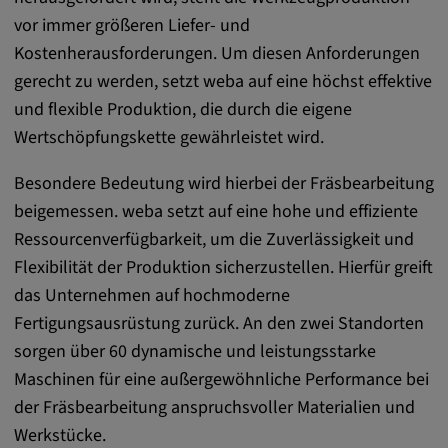
DV, SOCS, NID, AEC, CONSENT, OGPC
vor immer größeren Liefer- und
Kostenherausforderungen. Um diesen Anforderungen
Anbieter:
gerecht zu werden, setzt weba auf eine höchst effektive
google.com
und flexible Produktion, die durch die eigene
Zweck:
Wertschöpfungskette gewährleistet wird.
Mit diesen Cookie werden die Präferenzen
und sonstige Informationen des Nutzers
Besondere Bedeutung wird hierbei der Fräsbearbeitung
Cookie Laufzeit:
beigemessen. weba setzt auf eine hohe und effiziente
3 Tage
Ressourcenverfügbarkeit, um die Zuverlässigkeit und
Flexibilität der Produktion sicherzustellen. Hierfür greift
das Unternehmen auf hochmoderne
Youtube
Fertigungsausrüstung zurück. An den zwei Standorten
Name:
sorgen über 60 dynamische und leistungsstarke
VISITOR_INFO1_LIVE, YSC, CONSENT,
Maschinen für eine außergewöhnliche Performance bei
yt.innertube::nextId, yt.innertube::requests,
der Fräsbearbeitung anspruchsvoller Materialien und
yt-remote-cast-installed, yt-remote-
Werkstücke.
connected-devices, yt-remote-device-id, yt-