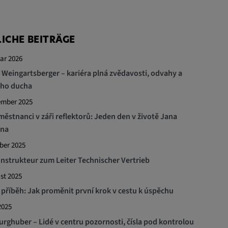
ICHE BEITRÄGE
ar 2026
 Weingartsberger – kariéra plná zvědavosti, odvahy a
ho ducha
ember 2025
městnanci v záři reflektorů: Jeden den v životě Jana
na
ber 2025
strukteur zum Leiter Technischer Vertrieb
st 2025
příběh: Jak proměnit první krok v cestu k úspěchu
2025
urghuber – Lidé v centru pozornosti, čísla pod kontrolou