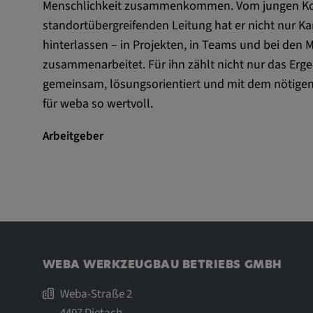
Menschlichkeit zusammenkommen. Vom jungen Kon
Statistik Cookies sammeln anonyme Informatio
standortübergreifenden Leitung hat er nicht nur K
Nutzerverhalten. Diese Informationen helfen uns
hinterlassen – in Projekten, in Teams und bei den 
unserer Nutzer auf unserer Webseite besser zu 
zusammenarbeitet. Für ihn zählt nicht nur das Erg
gemeinsam, lösungsorientiert und mit dem nötige
_pk_id.*, _pk_ses.*
für weba so wertvoll.
Name:
_pk_id.*, _pk_ses.*
Arbeitgeber
Anbieter:
Google LLC
Zweck:
Diese Cookies werden genutzt
Verhalten der Besucher auf de
festzuhalten.
Cookie Laufzeit:
13 Monate, 30 Minuten
WEBA WERKZEUGBAU BETRIEBS GMBH
Weba-Straße 2
4407 Dietach