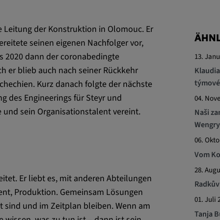
e Leitung der Konstruktion in Olomouc. Er
ttformen
ÄHNL
bereitete seinen eigenen Nachfolger vor,
Als 2020 dann der coronabedingte
13. Janu
h er blieb auch nach seiner Rückkehr
Klaudia
týmové
schechien. Kurz danach folgte der nächste
ung des Engineerings für Steyr und
04. Nov
ENT, OGPC
e und sein Organisationstalent vereint.
Naši za
Wengry
Präferenzen
06. Okto
s Nutzers
Vom Kon
28. Augu
eitet. Er liebt es, mit anderen Abteilungen
Radkův 
nt, Produktion. Gemeinsam Lösungen
01. Juli 
gut sind und im Zeitplan bleiben. Wenn am
Tanja B
wissen, was zu tun ist – dann ist sein