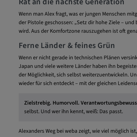
Rat an die nächste Generation
Anbieter:
matterport.com
Wenn man Alex fragt, was er jungen Menschen mit
Zweck:
Diese Cookies werden von ei
der Pistole geschossen: „Setz dir hohe Ziele – un
eingebetteten Drittanbieter-Too
dienen der Analyse von
wird. Aus der Komfortzone rauszugehen ist oft gena
Benutzerinteraktionen, der Ver
Ferne Länder & feines Grün
Verhaltens auf verschiedenen
und/oder der Bereitstellung per
Wenn er nicht gerade in technischen Plänen versinkt
Werbung.
Japan und viele weitere Länder haben ihn begeiste
der Möglichkeit, sich selbst weiterzuentwickeln. Un
Alle externe Medien
wieder für sich entdeckt – mit der gleichen Leidens
Name:
Externe Medien
Zielstrebig. Humorvoll. Verantwortungsbewuss
Zweck:
Alle Cookies der Kategorie "E
selbst. Und wer ihn kennt, weiß: Das passt.
Statistik
Alexanders Weg bei weba zeigt, wie viel möglich is