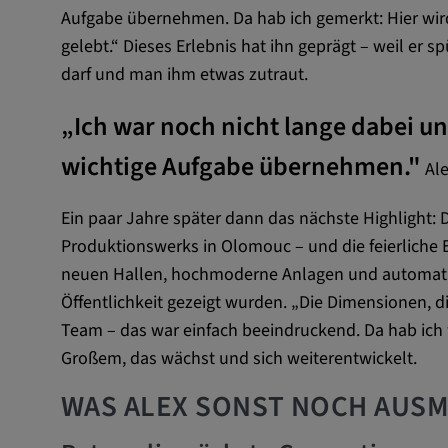
um Nutzereingaben zu speiche
Aufgabe übernehmen. Da hab ich gemerkt: Hier wird 
Aktionen eines Nutzers zuzuor
gelebt.“ Dieses Erlebnis hat ihn geprägt – weil er
darf und man ihm etwas zutraut.
Cookie Laufzeit:
1 Jahr
„Ich war noch nicht lange dabei un
Vimeo
wichtige Aufgabe übernehmen."
Al
Matterport
Ein paar Jahre später dann das nächste Highlight: 
Produktionswerks in Olomouc – und die feierliche E
Name:
_mkto_trk, singular_device_id,
neuen Hallen, hochmoderne Anlagen und automatis
_gcl_au, FPAU, _rdt_uuid, _zit
_vis_opt_exp_124_combi,
Öffentlichkeit gezeigt wurden. „Die Dimensionen, d
_vis_opt_exp_140_combi, _vwo
Team – das war einfach beeindruckend. Da hab ich w
ajs_anonymous_id, _vwo_uuid
Großem, das wächst und sich weiterentwickelt.
_vwo_uuid_v2, _ga, _ga_W6
_cfuvid, __q_state_oerwbSnk
WAS ALEX SONST NOCH AUS
apple_analytics, _clck, cooki