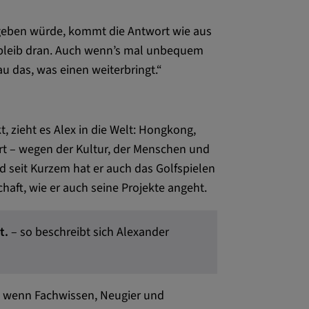
geben würde, kommt die Antwort wie aus
nem
d bleib dran. Auch wenn’s mal unbequem
l gesetzt und
u das, was einen weiterbringt.“
folgung des
 Websites
sonalisierter
, zieht es Alex in die Welt: Hongkong,
rt – wegen der Kultur, der Menschen und
d seit Kurzem hat er auch das Golfspielen
chaft, wie er auch seine Projekte angeht.
t.
– so beschreibt sich Alexander
xterne Medien"
t, wenn Fachwissen, Neugier und