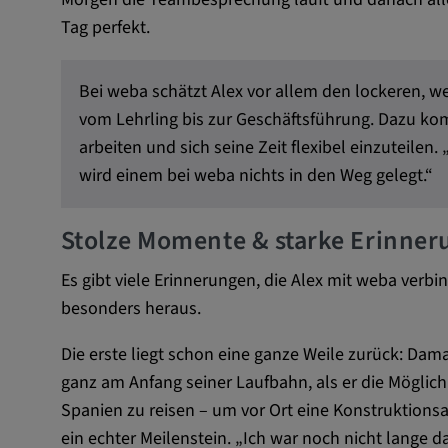
Name:
VISITOR_INFO1_LIVE, YSC,
Tag perfekt.
yt.innertube::nextId, yt.innertub
remote-cast-installed, yt-remo
devices, yt-remote-device-id, yt
Bei weba schätzt Alex vor allem den lockeren,
check-period, yt-remote-session
vom Lehrling bis zur Geschäftsführung. Dazu kom
remote-session-name, IDE, L
arbeiten und sich seine Zeit flexibel einzuteilen
PREF, LOGIN_INFO, PREF,
SEARCH_SAMESITE, OGPC, 
wird einem bei weba nichts in den Weg gelegt.“
1P_JAR, DSID, APISID, HSID,
SAPISID, SIDCC, yt-player-he
Stolze Momente & starke Erinne
readable,
ytidb::LAST_RESULT_ENTRY_
Es gibt viele Erinnerungen, die Alex mit weba verbi
player-lv, yt-player-bandaid-hos
besonders heraus.
bandwidth
Anbieter:
youtube.com, google.com, doub
Die erste liegt schon eine ganze Weile zurück: Dama
ganz am Anfang seiner Laufbahn, als er die Mögli
Zweck:
VISITOR_INFO1_LIVE wird gen
Spanien zu reisen – um vor Ort eine Konstruktion
Probleme mit dem Dienst zu e
ein echter Meilenstein. „Ich war noch nicht lange d
beheben. YSC wird von YouTu