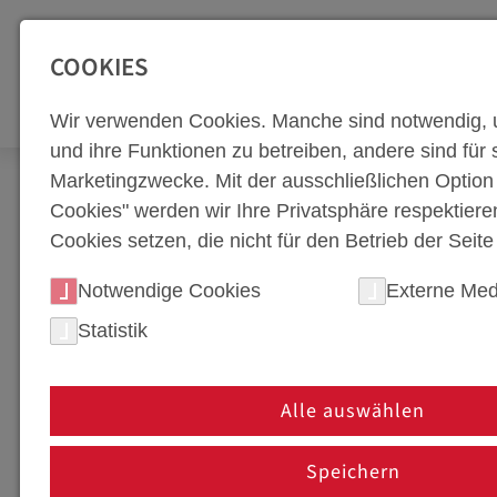
SEITENBEREICHE:
Zur Top Navigation springen [Alt+1]
Zur Hauptnavigation sp
COOKIES
WERKZEUGBA
Wir verwenden Cookies. Manche sind notwendig, 
und ihre Funktionen zu betreiben, andere sind für s
Marketingzwecke. Mit der ausschließlichen Optio
Newsroom
Corporate Blog
Arbeitswelt & Me
Cookies" werden wir Ihre Privatsphäre respektiere
Cookies setzen, die nicht für den Betrieb der Seit
KONSTRUKTION, KOOR
Notwendige Cookies
Externe Med
LEIDENSCHAFT FÜR 
Statistik
28. April 2025
Alle auswählen
Was als Leidenschaft fürs Zeichnen begann, wu
mit Weitblick – heute führt er mit Herz, Hirn
Speichern
über Ländergrenzen hinweg.