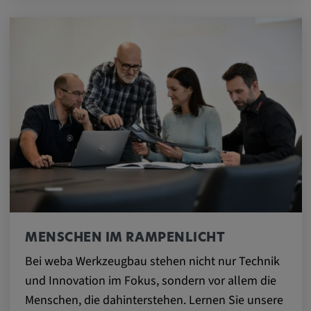
DV, SOCS, NID, AEC, CONSENT, OGPC
Anbieter:
google.com
Zweck:
Mit diesen Cookie werden die Präferenzen
und sonstige Informationen des Nutzers
Cookie Laufzeit:
3 Tage
Youtube
Name:
MENSCHEN IM RAMPENLICHT
VISITOR_INFO1_LIVE, YSC, CONSENT,
Bei weba Werkzeugbau stehen nicht nur Technik
yt.innertube::nextId, yt.innertube::requests,
und Innovation im Fokus, sondern vor allem die
yt-remote-cast-installed, yt-remote-
Menschen, die dahinterstehen. Lernen Sie unsere
connected-devices, yt-remote-device-id, yt-