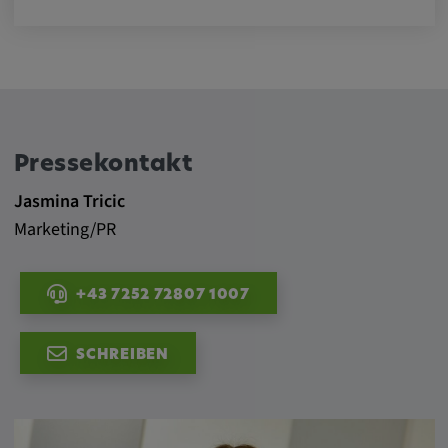
Alle Cookies der Kategorie "Externe
Medien"
Statistik
Statistik Cookies sammeln anonyme
Pressekontakt
Informationen über das Nutzerverhalten.
Jasmina Tricic
Diese Informationen helfen uns, das
Marketing/PR
Verhalten unserer Nutzer auf unserer
Webseite besser zu verstehen.
+43 7252 72807 1007
_pk_id.*, _pk_ses.*
SCHREIBEN
Name:
_pk_id.*, _pk_ses.*
Anbieter: