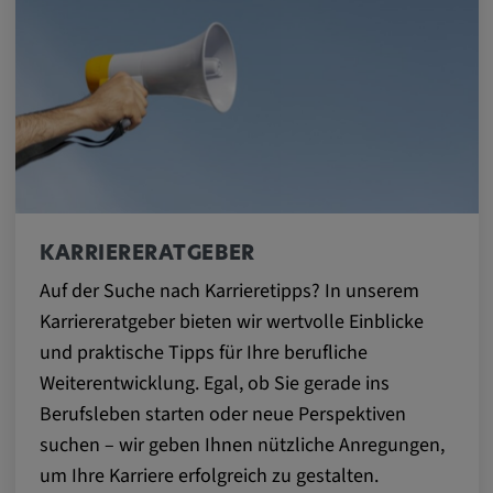
Anbieter:
matterport.com
Zweck:
Diese Cookies werden von einem
eingebetteten Drittanbieter-Tool gesetzt und
dienen der Analyse von
Benutzerinteraktionen, der Verfolgung des
Verhaltens auf verschiedenen Websites
KARRIERERATGEBER
und/oder der Bereitstellung personalisierter
Werbung.
Auf der Suche nach Karrieretipps? In unserem
Karriereratgeber bieten wir wertvolle Einblicke
Alle externe Medien
und praktische Tipps für Ihre berufliche
Weiterentwicklung. Egal, ob Sie gerade ins
Name:
Berufsleben starten oder neue Perspektiven
Externe Medien
suchen – wir geben Ihnen nützliche Anregungen,
Zweck:
um Ihre Karriere erfolgreich zu gestalten.