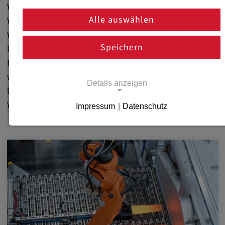
Willkommen im Corporate Blog von weba
Alle auswählen
Werkzeugbau! Entdecken Sie aktuelle Themen rund um
Werkzeugbau, Technologien und Innovationen in der
Speichern
Umformtechnik. Erfahren Sie mehr über unsere
Projekte, die Menschen hinter den Kulissen und
wertvolle Karrieretipps. Bleiben Sie informiert und
Details anzeigen
lassen Sie sich inspirieren von der Welt des modernen
Werkzeugbaus!
Impressum
|
Datenschutz
Notwendige Cookies
Notwendige Cookies ermöglichen
grundlegende Funktionen und sind für die
einwandfreie Funktion der Website
erforderlich.
Notwendige Cookies