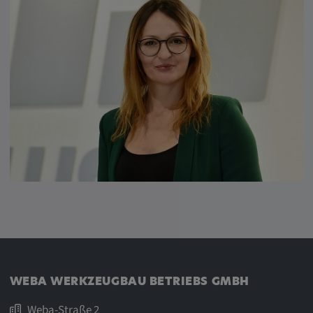
Google LLC
Zweck:
Diese Cookies werden genutzt, um das
Verhalten der Besucher auf der Website
festzuhalten.
Cookie Laufzeit:
13 Monate, 30 Minuten
WEBA WERKZEUGBAU BETRIEBS GMBH
Weba-Straße 2