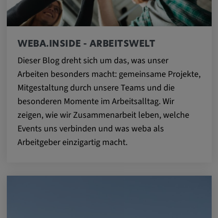
zuzuordnen.
Cookie Laufzeit:
1 Jahr
WEBA.INSIDE - ARBEITSWELT
Dieser Blog dreht sich um das, was unser
Vimeo
Arbeiten besonders macht: gemeinsame Projekte,
Mitgestaltung durch unsere Teams und die
Matterport
besonderen Momente im Arbeitsalltag. Wir
zeigen, wie wir Zusammenarbeit leben, welche
Name:
Events uns verbinden und was weba als
_mkto_trk, singular_device_id, _vis_opt_s,
Arbeitgeber einzigartig macht.
_gcl_au, FPAU, _rdt_uuid, _zitok,
_vis_opt_exp_124_combi,
_vis_opt_exp_140_combi, _vwo_ds,
_uetvid, ajs_anonymous_id, _vwo_uuid,
_vwo_uuid_v2, _ga, _ga_W66Y5HELXX,
_cfuvid, __q_state_oerwbSnkKEjaiD3g,
apple_analytics, _clck, cookie_consent_v3