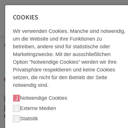
SEITENBEREICHE:
Zur Top Navigation springen [Alt+1]
Zur Hauptnavigation sp
COOKIES
Wir verwenden Cookies. Manche sind notwendig,
um die Website und ihre Funktionen zu
Newsroom
Corporate Blog
betreiben, andere sind für statistische oder
Innovative Techniken in der Warmumformung: Das Tailor
Marketingzwecke. Mit der ausschließlichen
Tempering und SoftZone-Werkzeuge
Option "Notwendige Cookies" werden wir Ihre
Privatsphäre respektieren und keine Cookies
setzen, die nicht für den Betrieb der Seite
COPORATE BLOG
notwendig sind.
Notwendige Cookies
EINBLICKE UND
INSPIRATIONEN AUS DER
Externe Medien
WELT DES WERKZEUGBAUS
Statistik