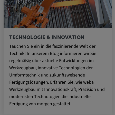
Name:
cookie_consent
Zweck:
Dieses Cookie speichert die
benutzerspezifischen Cookie-Einstellungen
TECHNOLOGIE & INNOVATION
Cookie Laufzeit:
Tauchen Sie ein in die faszinierende Welt der
1 Jahr
Technik! In unserem Blog informieren wir Sie
regelmäßig über aktuelle Entwicklungen im
Werkzeugbau, innovative Technologien der
Externe Medien
Umformtechnik und zukunftsweisende
Notwendig, um Inhalte von externen Medien-
Fertigungslösungen. Erfahren Sie, wie weba
Plattformen anzuzeigen.
Werkzeugbau mit Innovationskraft, Präzision und
modernsten Technologien die industrielle
Google Maps
Fertigung von morgen gestaltet.
Name: