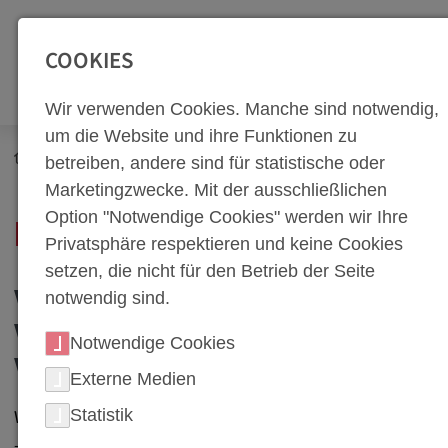
SEITENBEREICHE:
Zur Top Navigation springen [Alt+1]
Zur Hauptnavigation sp
COOKIES
Wir verwenden Cookies. Manche sind notwendig,
um die Website und ihre Funktionen zu
Newsroom
Neuigkeiten
betreiben, andere sind für statistische oder
Marketingzwecke. Mit der ausschließlichen
Option "Notwendige Cookies" werden wir Ihre
NEWS PORTAL
Privatsphäre respektieren und keine Cookies
setzen, die nicht für den Betrieb der Seite
notwendig sind.
WERKZEUGBAU UND
WARMUMFORMUNG BEI
Notwendige Cookies
WEBA
Externe Medien
Willkommen im News-Bereich von weba Werkzeugbau
Statistik
– Ihrem Experten für hochwertige Werkzeuge und