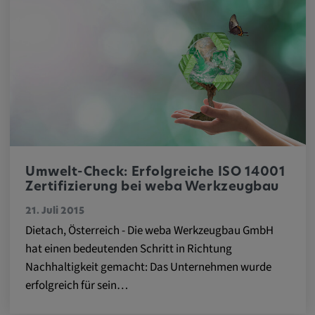
Anbieter:
matterport.com
Zweck:
Diese Cookies werden von einem
eingebetteten Drittanbieter-Tool gesetzt und
dienen der Analyse von
Benutzerinteraktionen, der Verfolgung des
Verhaltens auf verschiedenen Websites
und/oder der Bereitstellung personalisierter
Umwelt-Check: Erfolgreiche ISO 14001
Werbung.
Zertifizierung bei weba Werkzeugbau
21. Juli 2015
Alle externe Medien
Dietach, Österreich - Die weba Werkzeugbau GmbH
hat einen bedeutenden Schritt in Richtung
Name:
Nachhaltigkeit gemacht: Das Unternehmen wurde
Externe Medien
erfolgreich für sein…
Zweck: