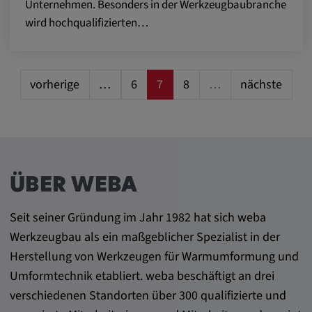
Unternehmen. Besonders in der Werkzeugbaubranche
Google LLC
wird hochqualifizierten…
Zweck:
Diese Cookies werden genutzt, um das
Verhalten der Besucher auf der Website
festzuhalten.
vorherige
…
6
7
8
…
nächste
Cookie Laufzeit:
13 Monate, 30 Minuten
ÜBER WEBA
Seit seiner Gründung im Jahr 1982 hat sich weba
Werkzeugbau als ein maßgeblicher Spezialist in der
Herstellung von Werkzeugen für Warmumformung und
Umformtechnik etabliert. weba beschäftigt an drei
verschiedenen Standorten über 300 qualifizierte und