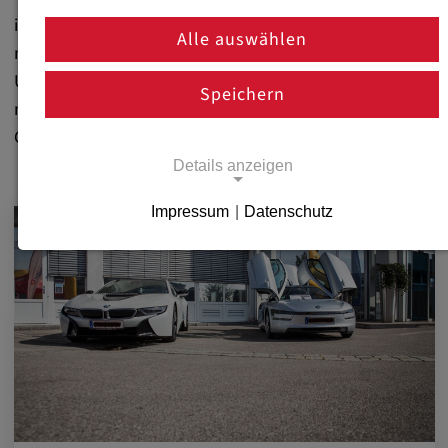
innovative Warmumformung. Erfahren Sie alles über
Alle auswählen
neue Technologien, spannende Projekte und aktuelle
Unternehmensentwicklungen. Bleiben Sie auf dem
Speichern
neuesten Stand und begleiten Sie uns bei der
Gestaltung der Zukunft im Werkzeugbau!
Details anzeigen
Impressum
|
Datenschutz
Notwendige Cookies
Notwendige Cookies ermöglichen
grundlegende Funktionen und sind für die
einwandfreie Funktion der Website
erforderlich.
Notwendige Cookies