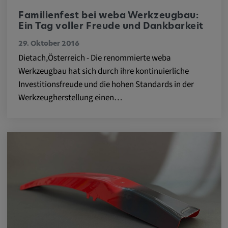
Name:
cookie_consent
Familienfest bei weba Werkzeugbau:
Ein Tag voller Freude und Dankbarkeit
Zweck:
29. Oktober 2016
Dieses Cookie speichert die
Dietach,Österreich - Die renommierte weba
benutzerspezifischen Cookie-Einstellungen
Werkzeugbau hat sich durch ihre kontinuierliche
Cookie Laufzeit:
Investitionsfreude und die hohen Standards in der
1 Jahr
Werkzeugherstellung einen…
Externe Medien
Notwendig, um Inhalte von externen Medien-
Plattformen anzuzeigen.
Google Maps
Name: