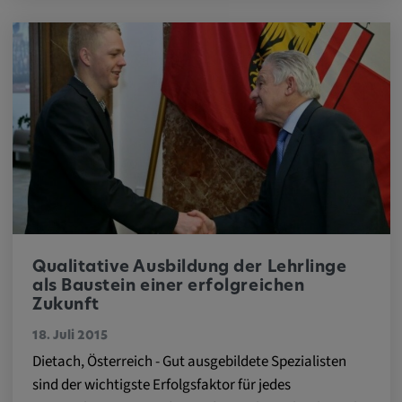
Alle Cookies der Kategorie "Externe
Medien"
Statistik
Statistik Cookies sammeln anonyme
Informationen über das Nutzerverhalten.
Diese Informationen helfen uns, das
Verhalten unserer Nutzer auf unserer
Webseite besser zu verstehen.
Qualitative Ausbildung der Lehrlinge
_pk_id.*, _pk_ses.*
als Baustein einer erfolgreichen
Zukunft
Name:
18. Juli 2015
_pk_id.*, _pk_ses.*
Dietach, Österreich - Gut ausgebildete Spezialisten
sind der wichtigste Erfolgsfaktor für jedes
Anbieter: