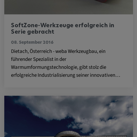
DV, SOCS, NID, AEC, CONSENT, OGPC
Anbieter:
google.com
SoftZone-Werkzeuge erfolgreich in
Serie gebracht
Zweck:
08. September 2016
Mit diesen Cookie werden die Präferenzen
Dietach, Österreich - weba Werkzeugbau, ein
und sonstige Informationen des Nutzers
führender Spezialist in der
Cookie Laufzeit:
Warmumformungstechnologie, gibt stolz die
3 Tage
erfolgreiche Industrialisierung seiner innovativen…
Youtube
Name:
VISITOR_INFO1_LIVE, YSC, CONSENT,
yt.innertube::nextId, yt.innertube::requests,
yt-remote-cast-installed, yt-remote-
connected-devices, yt-remote-device-id, yt-