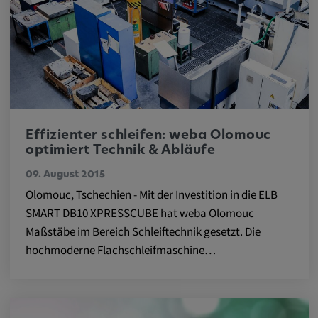
zuzuordnen.
Cookie Laufzeit:
1 Jahr
Vimeo
Effizienter schleifen: weba Olomouc
Matterport
optimiert Technik & Abläufe
Name:
09. August 2015
Olomouc, Tschechien - Mit der Investition in die ELB
_mkto_trk, singular_device_id, _vis_opt_s,
_gcl_au, FPAU, _rdt_uuid, _zitok,
SMART DB10 XPRESSCUBE hat weba Olomouc
_vis_opt_exp_124_combi,
Maßstäbe im Bereich Schleiftechnik gesetzt. Die
_vis_opt_exp_140_combi, _vwo_ds,
hochmoderne Flachschleifmaschine…
_uetvid, ajs_anonymous_id, _vwo_uuid,
_vwo_uuid_v2, _ga, _ga_W66Y5HELXX,
_cfuvid, __q_state_oerwbSnkKEjaiD3g,
apple_analytics, _clck, cookie_consent_v3